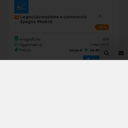
Legno lavorazione e commercio
Spagna Madrid
-50%
106
Anagrafiche:
Aggiornato al:
7 Mar 2026
Prezzo:
41,34 €
20,67 €
Acquista
Guida all'acquisto di un
database email Legno
lavorazione e commercio -
Madrid