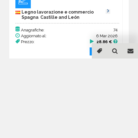
Legno lavorazione e commercio
Spagna Castille and León
74
Anagrafiche:
Aggiornato al:
6 Mar 2026
Prezzo:
28,86 €
Acquista
Guida all'acquisto di un
database email Legno
lavorazione e commercio -
Castille and León