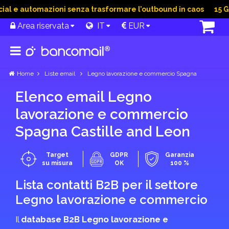
 e automazioni senza trasformare l’outbound in caos
15 Giu 
Area riservata
IT
EUR
Home
Liste email
Legno lavorazione e commercio Spagna
Elenco email Legno
lavorazione e commercio
Spagna Castille and Leon
Target
GDPR
Garanzia
su misura
OK
100 %
Lista contatti B2B per il settore
Legno lavorazione e commercio
Il
database B2B Legno lavorazione e