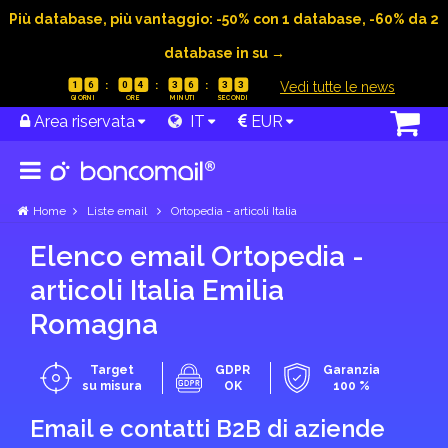
Più database, più vantaggio: -50% con 1 database, -60% da 2
database in su →
|
Vedi tutte le news
1
6
0
4
3
6
3
2
Area riservata
IT
EUR
Home
Liste email
Ortopedia - articoli Italia
Elenco email Ortopedia -
articoli Italia Emilia
Romagna
Target
GDPR
Garanzia
su misura
OK
100 %
Email e contatti B2B di aziende