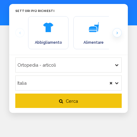
SETTORI PIÙ RICHIESTI
Abbigliamento
Alimentare
Arre
Cerca