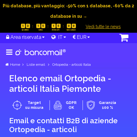
Più database, più vantaggio: -50% con 1 database, -60% da 2
database in su →
|
Vedi tutte le news
1
3
1
5
1
4
5
9
Area riservata
IT
EUR
Home
Liste email
Ortopedia - articoli Italia
Elenco email Ortopedia -
articoli Italia Piemonte
Target
GDPR
Garanzia
su misura
OK
100 %
Email e contatti B2B di aziende
Ortopedia - articoli