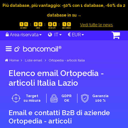
Più database, più vantaggio: -50% con 1 database, -60% da 2
database in su →
|
Vedi tutte le news
1
5
0
6
3
8
1
4
Area riservata
IT
EUR
Home
Liste email
Ortopedia - articoli Italia
Elenco email Ortopedia -
articoli Italia Lazio
Target
GDPR
Garanzia
su misura
OK
100 %
Email e contatti B2B di aziende
Ortopedia - articoli