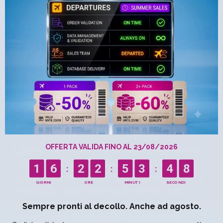
zioni senza trasformare l’outbound in caos
15 Giu 2026 Cold 
Area riservata
IT
EUR
Home
Liste email
Pneumatici - commercio e riparazione Italia
Elenco email Pneumatici -
commercio e riparazione
Italia Emilia Romagna
Un elenco email verticale permette di raggiungere
aziende di un settore specifico con contatti già
filtrati, riducendo i tempi di ricerca e profilazione. Per
OFFERTA VALIDA FINO AL 23/08/2026
Pneumatici - commercio e riparazione in Italia
1
6
2
2
5
3
4
8
Bancomail fornisce 268 anagrafiche complete di
indirizzo email, dati aziendali e classificazione