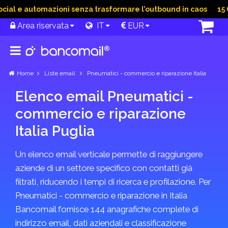
al e automazioni senza trasformare l’outbound in caos
15 Gi
Area riservata
IT
EUR
Home
Liste email
Pneumatici - commercio e riparazione Italia
Elenco email Pneumatici -
commercio e riparazione
Italia Puglia
Un elenco email verticale permette di raggiungere
aziende di un settore specifico con contatti già
filtrati, riducendo i tempi di ricerca e profilazione. Per
Pneumatici - commercio e riparazione in Italia
Bancomail fornisce 144 anagrafiche complete di
indirizzo email, dati aziendali e classificazione