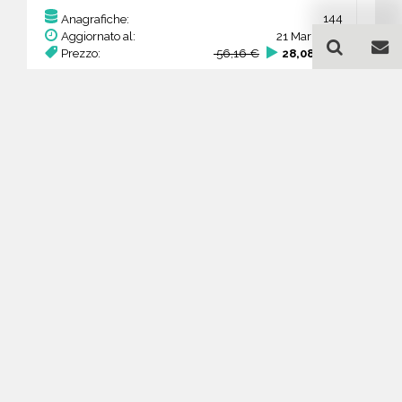
144
Anagrafiche:
Aggiornato al:
21 Mar 2026
Prezzo:
56,16 €
28,08 €
Acquista
Guida all'acquisto di un
database email Pneumatici -
commercio e riparazione -
Puglia
Come posso selezionare un database
email di aziende per il mio
marketing?