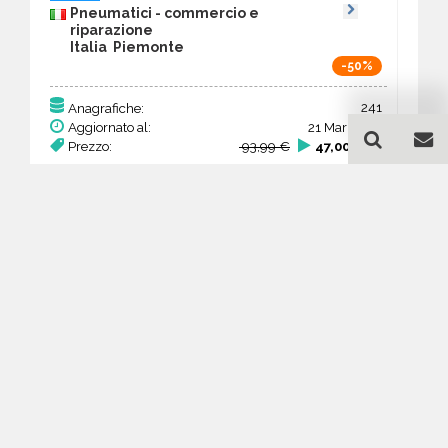
Pneumatici - commercio e
riparazione
Italia Piemonte
-50%
241
Anagrafiche:
Aggiornato al:
21 Mar 2026
Prezzo:
93,99 €
47,00 €
Acquista
Guida all'acquisto di un
database email Pneumatici -
commercio e riparazione -
Piemonte