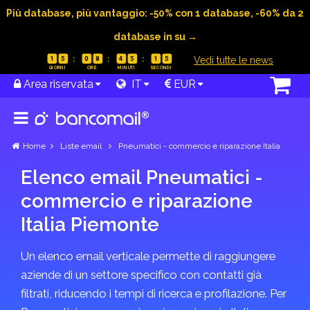
Più database, più vantaggio: -50% con 1 database, -60% da 2
database in su →
|
Vedi tutte le news
1
5
0
8
4
5
1
5
Area riservata
IT
EUR
Home
Liste email
Pneumatici - commercio e riparazione Italia
Elenco email Pneumatici -
commercio e riparazione
Italia Piemonte
Un elenco email verticale permette di raggiungere
aziende di un settore specifico con contatti già
filtrati, riducendo i tempi di ricerca e profilazione. Per