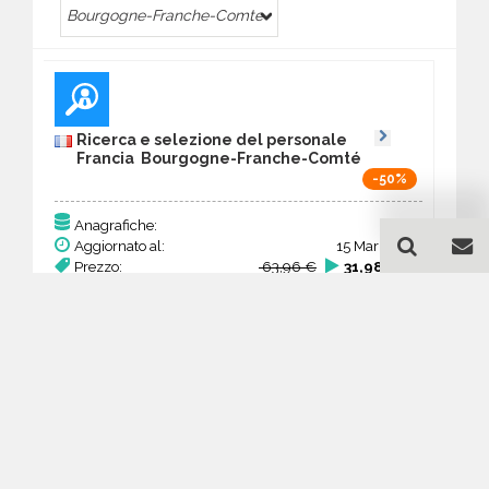
Bourgogne-Franche-Comte
Ricerca e selezione del personale
Francia Bourgogne-Franche-Comté
-50%
164
Anagrafiche:
Aggiornato al:
15 Mar 2026
Prezzo:
63,96 €
31,98 €
Acquista
Guida all'acquisto di un
database email Ricerca e