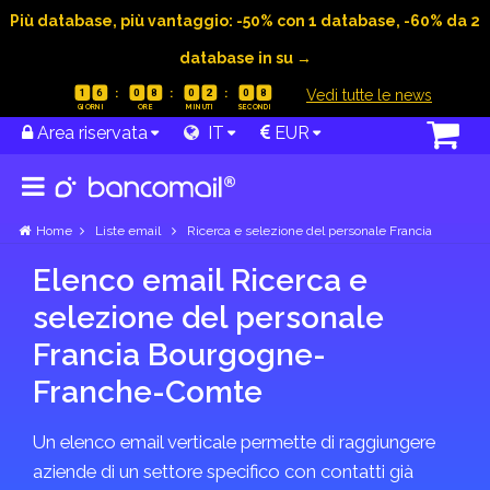
Più database, più vantaggio: -50% con 1 database, -60% da 2
database in su →
|
Vedi tutte le news
1
6
0
8
0
2
0
8
Area riservata
IT
EUR
Home
Liste email
Ricerca e selezione del personale Francia
Elenco email Ricerca e
selezione del personale
Francia Bourgogne-
Franche-Comte
Un elenco email verticale permette di raggiungere
aziende di un settore specifico con contatti già