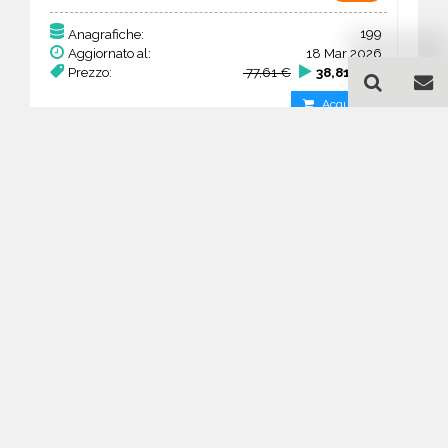
199
Anagrafiche:
Aggiornato al:
18 Mar 2026
Prezzo:
77,61 €
38,81 €
Acquista
Guida all'acquisto di un
database email Ricerca e
selezione del personale -
Pays de la Loire
Come posso selezionare un database
email di aziende per il mio