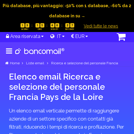
Più database, più vantaggio: -50% con 1 database, -60% da 2
database in su →
|
Vedi tutte le news
1
3
1
5
4
0
2
7
Area riservata
IT
EUR
Home
Liste email
Ricerca e selezione del personale Francia
Elenco email Ricerca e
selezione del personale
Francia Pays de la Loire
Un elenco email verticale permette di raggiungere
aziende di un settore specifico con contatti già
filtrati, riducendo i tempi di ricerca e profilazione. Per