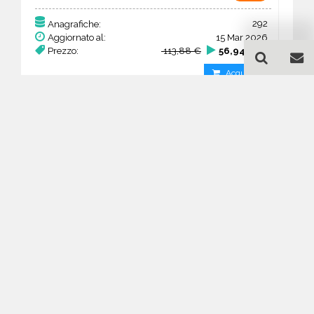
292
Anagrafiche:
Aggiornato al:
15 Mar 2026
Prezzo:
113,88 €
56,94 €
Acquista
Guida all'acquisto di un
database email Ricerca e
selezione del personale -
Hauts-de-France
Come posso selezionare un database
email di aziende per il mio