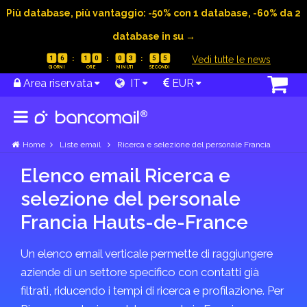
Più database, più vantaggio: -50% con 1 database, -60% da 2
database in su →
|
Vedi tutte le news
1
6
1
0
0
3
5
5
Area riservata
IT
EUR
Home
Liste email
Ricerca e selezione del personale Francia
Elenco email Ricerca e
selezione del personale
Francia Hauts-de-France
Un elenco email verticale permette di raggiungere
aziende di un settore specifico con contatti già
filtrati, riducendo i tempi di ricerca e profilazione. Per