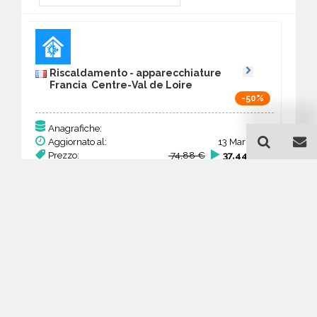
Riscaldamento - apparecchiature
Francia Centre-Val de Loire
-50%
192
Anagrafiche:
Aggiornato al:
13 Mar 2026
Prezzo:
74,88 €
37,44 €
Acquista
Guida all'acquisto di un
database email
Riscaldamento -