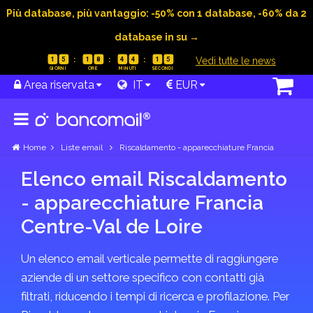
Più database, più vantaggio: -50% con 1 database, -60% da 2
database in su →
|
Vedi tutte le news
1
5
1
8
4
4
1
5
Area riservata
IT
EUR
Home
Liste email
Riscaldamento - apparecchiature Francia
Elenco email Riscaldamento
- apparecchiature Francia
Centre-Val de Loire
Un elenco email verticale permette di raggiungere
aziende di un settore specifico con contatti già
filtrati, riducendo i tempi di ricerca e profilazione. Per