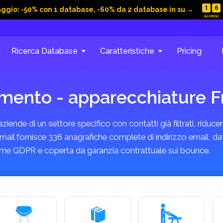
1
6
aggio: -50% con 1 database, -60% da 2 database in su →
Ricerca Database
Caratteristiche
Pricing
mento - apparecchiature F
ende di un settore specifico con contatti già filtrati, riducen
l fornisce 336 anagrafiche complete di indirizzo email, dati
forme GDPR e coperta da garanzia contrattuale sui bounce.