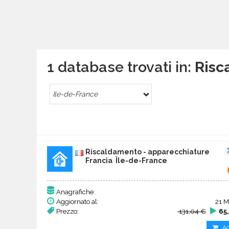
1 database trovati in:
Risc
Ile-de-France
Riscaldamento - apparecchiature
Francia Île-de-France
Anagrafiche:
Aggiornato al:
21 M
Prezzo:
131,04 €
65
Ac