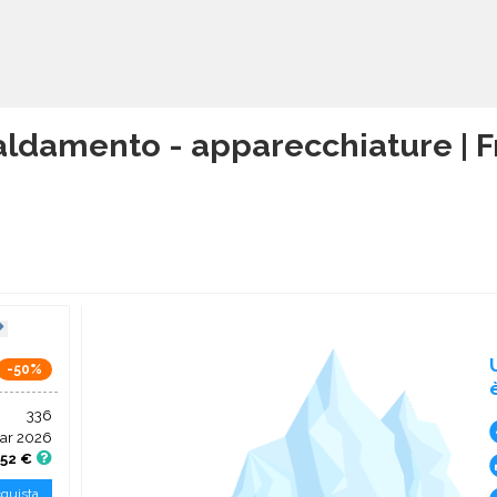
aldamento - apparecchiature | F
-50%
336
ar 2026
,52 €
quista