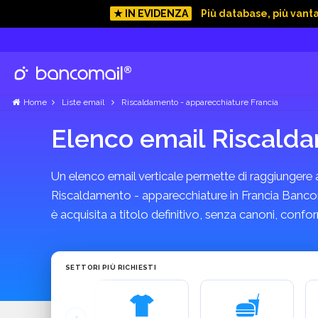
★ IN EVIDENZA
Più database, più vant
Home
Liste email
Riscaldamento - apparecchiature Francia
Elenco email Riscalda
Un elenco email verticale permette di raggiungere azi
Riscaldamento - apparecchiature in Francia Bancomai
è acquisita a titolo definitivo, senza canoni, con
SETTORI PIÙ RICHIESTI