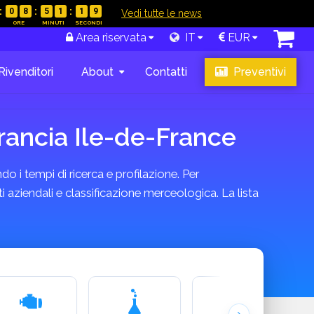
0
8
5
1
1
8
|
Vedi tutte le news
Area riservata
IT
EUR
Rivenditori
About
Contatti
Preventivi
rancia Ile-de-France
do i tempi di ricerca e profilazione. Per
 aziendali e classificazione merceologica. La lista