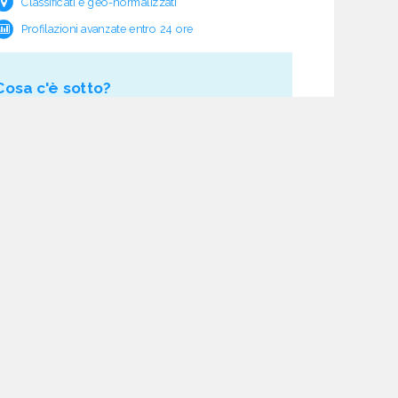
Classificati e geo-normalizzati
Profilazioni avanzate entro 24 ore
Cosa c'è sotto?
Garanzia e rimborso validità
Verifica pre fornitura
Aggiornamento ciclico
Studio normativo
21 processi di verifica dati
Assistenza e follow-up
Acquisti tracciati
Dashboard di monitoraggio