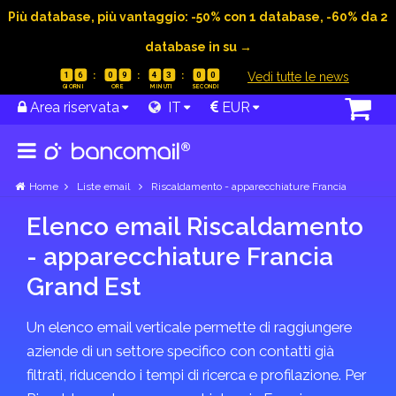
Più database, più vantaggio: -50% con 1 database, -60% da 2
database in su →
|
Vedi tutte le news
1
6
0
9
4
3
0
0
Area riservata
IT
EUR
Home
Liste email
Riscaldamento - apparecchiature Francia
Elenco email Riscaldamento
- apparecchiature Francia
Grand Est
Un elenco email verticale permette di raggiungere
aziende di un settore specifico con contatti già
filtrati, riducendo i tempi di ricerca e profilazione. Per