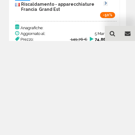
Riscaldamento - apparecchiature
Francia Grand Est
-50%
384
Anagrafiche:
Aggiornato al:
5 Mar 2026
Prezzo:
149,76 €
74,88 €
Acquista
Guida all'acquisto di un
database email
Riscaldamento -
apparecchiature - Grand Est