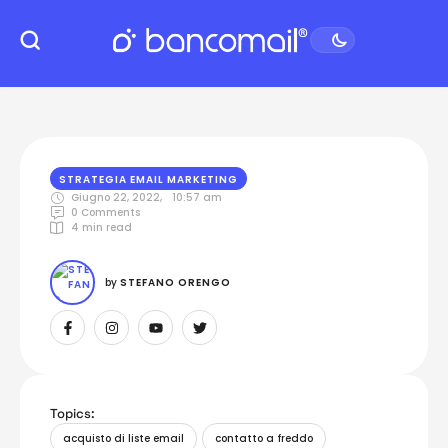
STRATEGIA EMAIL MARKETING
Giugno 22, 2022
,
10:57 am
0
 Comments
4
 min read
by 
STEFANO ORENGO
Topics:
acquisto di liste email
contatto a freddo