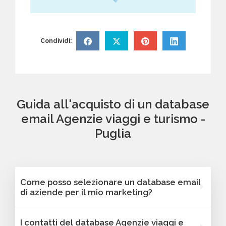
Condividi:
Guida all'acquisto di un database
email Agenzie viaggi e turismo -
Puglia
Come posso selezionare un database email
di aziende per il mio marketing?
Puoi selezionare e acquistare i database dalla
I contatti del database Agenzie viaggi e
nostra piattaforma Bancomail. Troverai