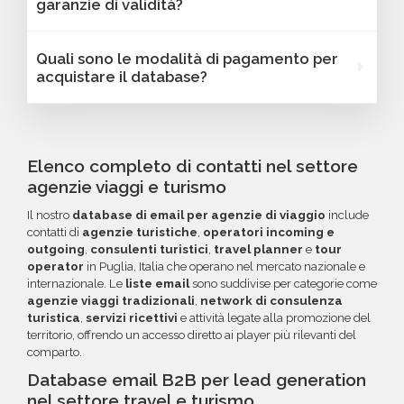
garanzie di validità?
dipendenti, link ai profili social e altre
essere filtrati in base a parametri strategici
caratteristiche specifiche utili per segmentare
come localizzazione (città, provincia, regione,
Sì, Bancomail offre una garanzia di qualità sui
Quali sono le modalità di pagamento per
e personalizzare le tue campagne B2B.
CAP), numero di dipendenti, fatturato, forma
database email Agenzie viaggi e turismo -
acquistare il database?
giuridica o altri criteri specifici. Se online non
Puglia. Se riscontri indirizzi email non validi
trovi la configurazione che cerchi, contatta il
entro 60 giorni dall'acquisto, potrai richiedere
Puoi completare l'acquisto in tutta sicurezza
nostro reparto Commerciale: ti aiuteremo a
un rimborso o un credito da utilizzare per
tramite bonifico o carta di credito, utilizzando
costruire il target perfetto per la tua
futuri acquisti. La garanzia copre tutti gli errori
i circuiti protetti Banca Sella e PayPal. Inoltre,
Elenco completo di contatti nel settore
campagna.
come email inesistenti o DNS errati.
per acquisti voluminosi, è possibile acquistare
agenzie viaggi e turismo
crediti da utilizzare su più ordini. Contattaci per
Il nostro
database di email per agenzie di viaggio
include
maggiori informazioni su come sfruttare
contatti di
agenzie turistiche
,
operatori incoming e
questa opzione.
outgoing
,
consulenti turistici
,
travel planner
e
tour
operator
in Puglia, Italia che operano nel mercato nazionale e
internazionale. Le
liste email
sono suddivise per categorie come
agenzie viaggi tradizionali
,
network di consulenza
turistica
,
servizi ricettivi
e attività legate alla promozione del
territorio, offrendo un accesso diretto ai player più rilevanti del
comparto.
Database email B2B per lead generation
nel settore travel e turismo