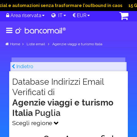
 e automazioni senza trasformare l’outbound in caos
15 Giu 2
Area riservata
IT
EUR
Home
Liste email
Agenzie viaggi e turismo Italia
Indietro
Database Indirizzi Email
Verificati di
Agenzie viaggi e turismo
Italia
Puglia
Scegli regione