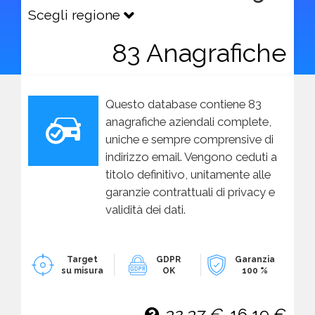
Scegli regione
83 Anagrafiche
Questo database contiene 83
anagrafiche aziendali complete,
uniche e sempre comprensive di
indirizzo email. Vengono ceduti a
titolo definitivo, unitamente alle
garanzie contrattuali di privacy e
validità dei dati.
Target
GDPR
Garanzia
su misura
OK
100 %
32,37 €
16,19 €