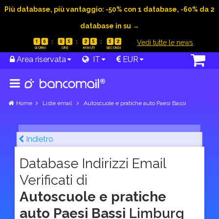
Più database, più vantaggio: -50% con 1 database, -60% da 2
database in su →
|
Vedi tutte le news
1
6
0
5
2
5
5
1
Area riservata
IT
EUR
Home
Liste email
Autoscuole e pratiche auto Paesi Bassi
Indietro
Database Indirizzi Email
Verificati di
Autoscuole e pratiche
auto Paesi Bassi
Limburg