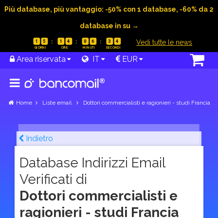
Più database, più vantaggio: -50% con 1 database, -60% da 2
database in su →
|
Vedi tutte le news
1
5
1
4
0
6
3
3
Area riservata
IT
EUR
Home
Liste email
Dottori commercialisti e ragionieri - studi Francia
Indietro
Database Indirizzi Email
Verificati di
Dottori commercialisti e
ragionieri - studi Francia