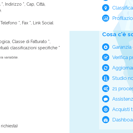
*, Indirizzo *, Cap, Città,
Classific
e.
Profilazi
Telefono *, Fax *, Link Social
Cosa c'è s
ica, Classe di Fatturato *,
Garanzia 
tuali classificazioni specifiche *
Verifica p
a variabile.
Aggiorna
Studio n
21 process
Assisten
Acquisti t
Dashboar
richiesta)