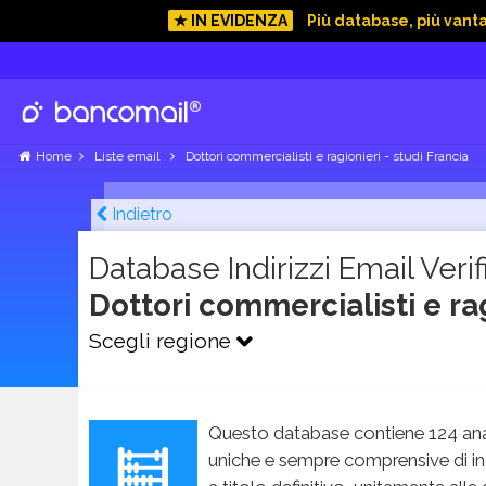
★ IN EVIDENZA
Più database, più vant
Home
Liste email
Dottori commercialisti e ragionieri - studi Francia
Indietro
Database Indirizzi Email Verifi
Dottori commercialisti e rag
Scegli regione
Questo database contiene 124 ana
uniche e sempre comprensive di in