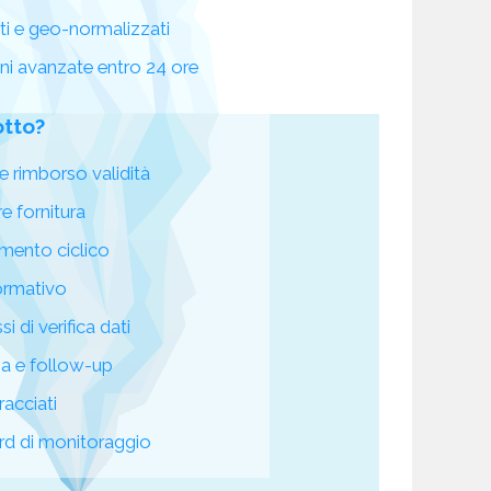
ati e geo-normalizzati
oni avanzate entro 24 ore
otto?
e rimborso validità
re fornitura
mento ciclico
ormativo
i di verifica dati
za e follow-up
racciati
d di monitoraggio