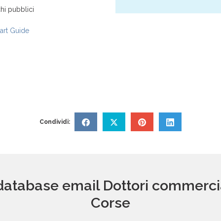
hi pubblici
rt Guide
Condividi:
database email Dottori commerciali
Corse