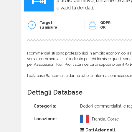
a titolo definitivo, unitamente alle
e validità dei dati.
Target
GDPR
su misura
OK
I commercialisti sono professionisti in ambito economico, azi
verso i commercialisti è indicato per chi fornisce questi servi
per Associazioni Non Profit alla ricerca di supporto per il 5x
I database Bancomail ti danno tutte le informazioni necessarie
Dettagli Database
Categoria:
Dottori commercialisti e rag
Locazione:
Francia, Corse
Dati Aziendali
: