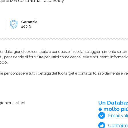
 garanzie contrattuali di privacy
Garanzia
100 %
endale, giuridico e contabile e per questo in costante aggiornamento su temi f
zi, per aziende di forniture per uffici come cancelleria e strumenti informativ
1000.
 per conoscere tutti i dettagli del tuo target e contattarlo, rapidamente e ve
Un Databa
ionieri - studi
è molto più
Email val
Conform