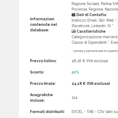
Ragione Sociale, Partiva IVA 
Provincia, Regione, Nazion
Dati di Contatto
:
Informazioni
Indirizzo Email, Sito Web *, 
contenute nel
(Facebook, Linkedin, X) *
database:
Caratteristiche
:
Categorizzazione merceolog
Classe di Dipendenti *, Even
* campo a percentuale di copertur
Prezzo listino:
48,36 €
(IVA esclusa)
Sconto:
50%
Prezzo finale:
24,18 €
(IVA esclusa)
Anagrafiche
124
incluse:
Formati distribuiti:
EXCEL - TAB - CSV (altri su 