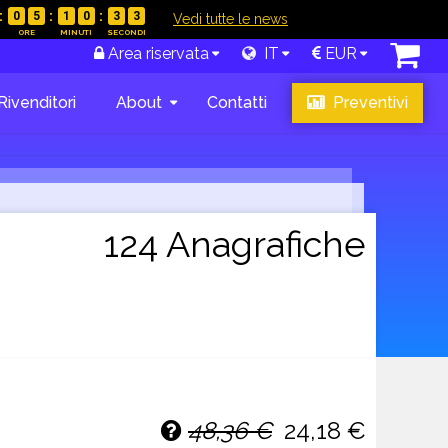
0
5
1
0
3
2
|
Vedi tutte le news
Area riservata
IT
EUR
Rivenditori
About
Contatti
Preventivi
124 Anagrafiche
48,36 €
24,18 €