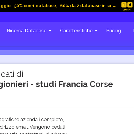
1
6
aggio: -50% con 1 database, -60% da 2 database in su →
Ricerca Database
Caratteristiche
Pricing
cati di
ionieri - studi Francia
Corse
grafiche aziendali complete,
dirizzo email. Vengono ceduti