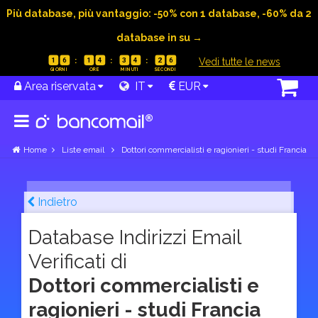
Più database, più vantaggio: -50% con 1 database, -60% da 2
database in su →
|
Vedi tutte le news
1
6
1
4
3
4
2
5
Area riservata
IT
EUR
Home
Liste email
Dottori commercialisti e ragionieri - studi Francia
Indietro
Database Indirizzi Email
Verificati di
Dottori commercialisti e
ragionieri - studi Francia