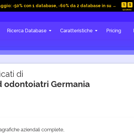
1
5
aggio: -50% con 1 database, -60% da 2 database in su →
Ricerca Database
Caratteristiche
Pricing
cati di
ed odontoiatri Germania
grafiche aziendali complete,