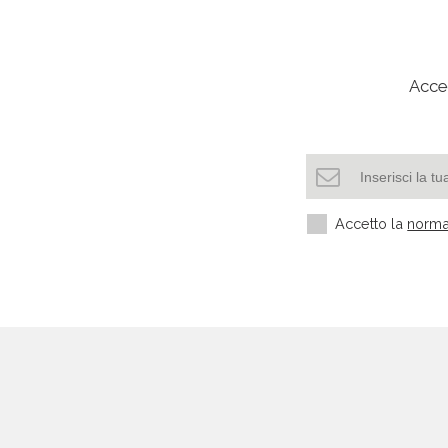
Acced
Accetto la
norma