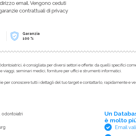
dirizzo email. Vengono ceduti
 garanzie contrattuali di privacy
Garanzia
100 %
i Odontoiatrici, è consigliata per diversi settori e offerte: da quelli specifici 
e viaggi, seminari medici, forniture per uffici e strumenti informatici.
 per conoscere tutti i dettagli del tuo target e contattarlo, rapidamente e ve
Un Databa
 odontoiatri
è molto più
Email val
urg