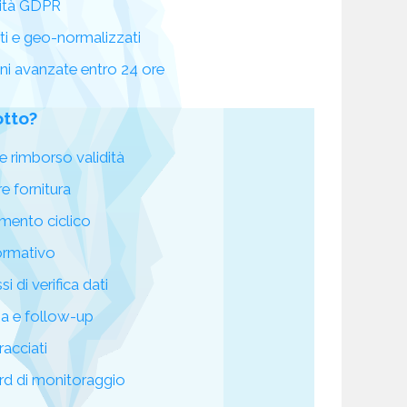
ità GDPR
ati e geo-normalizzati
oni avanzate entro 24 ore
otto?
e rimborso validità
re fornitura
mento ciclico
ormativo
i di verifica dati
za e follow-up
racciati
d di monitoraggio