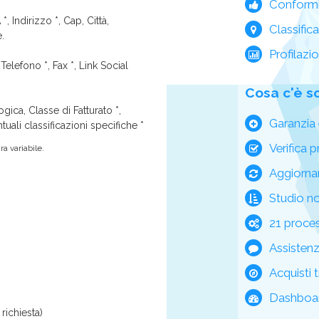
Conform
*, Indirizzo *, Cap, Città,
Classific
e.
Profilazi
Telefono *, Fax *, Link Social
Cosa c'è s
ica, Classe di Fatturato *,
Garanzia 
tuali classificazioni specifiche *
Verifica p
a variabile.
Aggiorna
Studio n
21 process
Assisten
Acquisti t
Dashboar
richiesta)