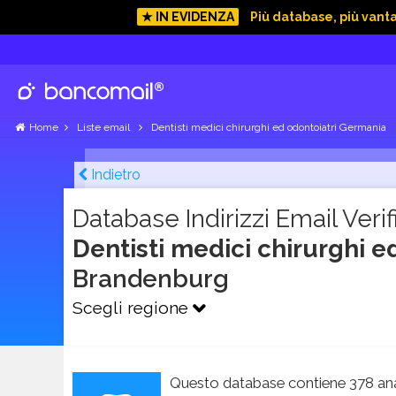
★ IN EVIDENZA
Più database, più vant
Home
Liste email
Dentisti medici chirurghi ed odontoiatri Germania
Indietro
Database Indirizzi Email Verifi
Dentisti medici chirurghi 
Brandenburg
Scegli regione
Questo database contiene 378 ana