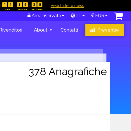
1
1
1
4
3
7
|
Vedi tutte le news
Area riservata
IT
EUR
Rivenditori
About
Contatti
Preventivi
378 Anagrafiche