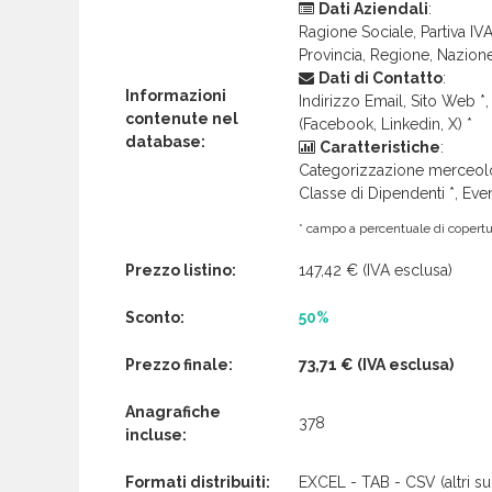
Dati Aziendali
:
Ragione Sociale, Partiva IVA 
Provincia, Regione, Nazion
Dati di Contatto
:
Informazioni
Indirizzo Email, Sito Web *, 
contenute nel
(Facebook, Linkedin, X) *
database:
Caratteristiche
:
Categorizzazione merceolog
Classe di Dipendenti *, Even
* campo a percentuale di copertur
Prezzo listino:
147,42 €
(IVA esclusa)
Sconto:
50%
Prezzo finale:
73,71 €
(IVA esclusa)
Anagrafiche
378
incluse:
Formati distribuiti:
EXCEL - TAB - CSV (altri su 