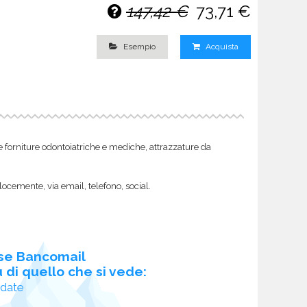
147,42 €
73,71 €
Esempio
Acquista
come forniture odontoiatriche e mediche, attrazzature da
locemente, via email, telefono, social.
se Bancomail
 di quello che si vede:
idate