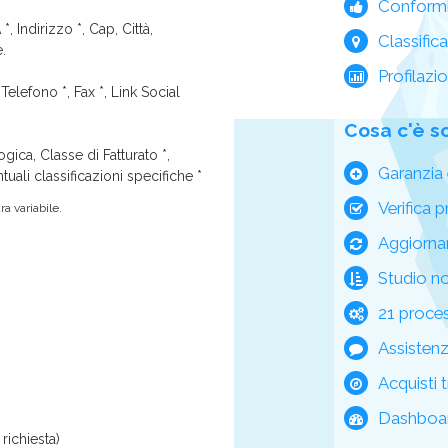
Conform
*, Indirizzo *, Cap, Città,
Classific
e.
Profilazi
Telefono *, Fax *, Link Social
Cosa c'è s
ica, Classe di Fatturato *,
Garanzia 
tuali classificazioni specifiche *
Verifica p
a variabile.
Aggiorna
Studio n
21 process
Assisten
Acquisti t
Dashboar
richiesta)