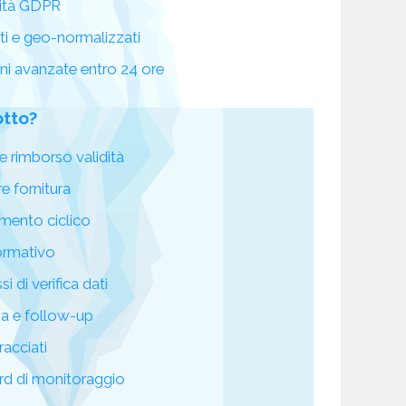
ità GDPR
ati e geo-normalizzati
oni avanzate entro 24 ore
otto?
e rimborso validità
re fornitura
mento ciclico
ormativo
i di verifica dati
za e follow-up
racciati
d di monitoraggio