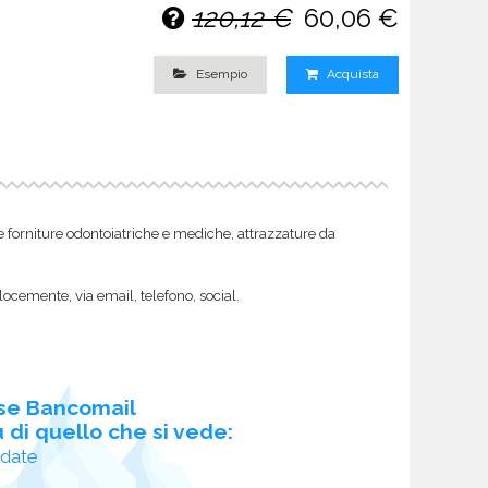
120,12 €
60,06 €
Esempio
Acquista
come forniture odontoiatriche e mediche, attrazzature da
locemente, via email, telefono, social.
se Bancomail
 di quello che si vede:
idate