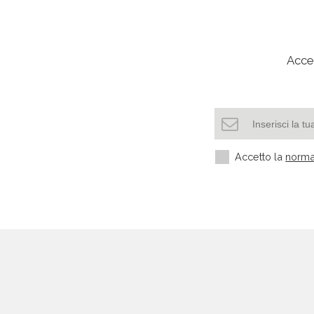
Acced
Accetto la
norma