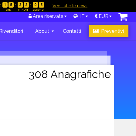
1
5
3
3
0
4
|
Vedi tutte le news
Area riservata
IT
EUR
Rivenditori
About
Contatti
Preventivi
308 Anagrafiche