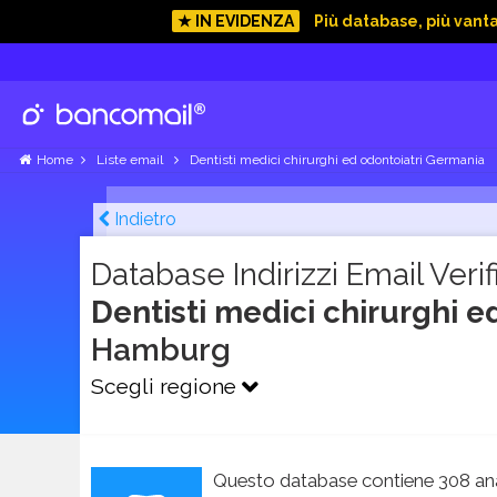
★ IN EVIDENZA
Più database, più vant
Home
Liste email
Dentisti medici chirurghi ed odontoiatri Germania
Indietro
Database Indirizzi Email Verifi
Dentisti medici chirurghi 
Hamburg
Scegli regione
Questo database contiene 308 ana