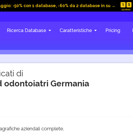
1
5
aggio: -50% con 1 database, -60% da 2 database in su →
Ricerca Database
Caratteristiche
Pricing
cati di
ed odontoiatri Germania
grafiche aziendali complete,