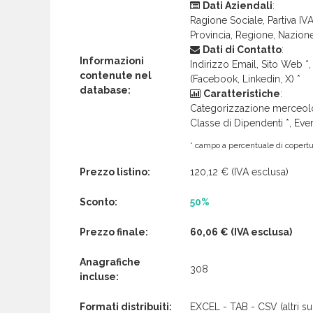
Dati Aziendali
:
Ragione Sociale, Partiva IVA 
Provincia, Regione, Nazion
Dati di Contatto
:
Informazioni
Indirizzo Email, Sito Web *, 
contenute nel
(Facebook, Linkedin, X) *
database:
Caratteristiche
:
Categorizzazione merceolog
Classe di Dipendenti *, Even
* campo a percentuale di copertur
Prezzo listino:
120,12 €
(IVA esclusa)
Sconto:
50%
Prezzo finale:
60,06 €
(IVA esclusa)
Anagrafiche
308
incluse:
Formati distribuiti:
EXCEL - TAB - CSV (altri su 