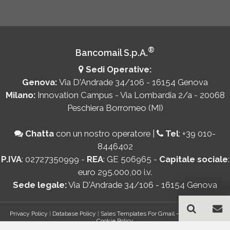
®
Bancomail S.p.A.
Sedi Operative:
Genova:
Via D'Andrade 34/106 - 16154 Genova
Milano:
Innovation Campus - Via Lombardia 2/a - 20068
Peschiera Borromeo (MI)
Chatta
con un nostro operatore
|
Tel
:
+39 010-
8446402
P.IVA
: 02727350999 -
REA
: GE 506965 -
Capitale sociale
:
euro 295.000,00 i.v.
Sede legale:
Via D'Andrade 34/106 - 16154 Genova
Privacy Policy
|
Database Policy
|
Sales Templates For Gmail - AddOn Policy
|
Cookie Policy