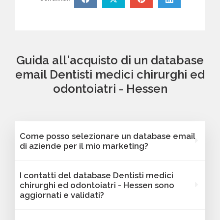
Guida all'acquisto di un database
email Dentisti medici chirurghi ed
odontoiatri - Hessen
Come posso selezionare un database email
di aziende per il mio marketing?
Puoi selezionare e acquistare i database dalla
I contatti del database Dentisti medici
nostra piattaforma Bancomail. Troverai
chirurghi ed odontoiatri - Hessen sono
contatti B2B verificati di aziende attive
aggiornati e validati?
Dentisti medici chirurghi ed odontoiatri -
Hessen. Tutti i contatti includono l'indirizzo
Sì, Bancomail garantisce che tutti i contatti