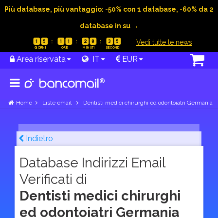
Più database, più vantaggio: -50% con 1 database, -60% da 2
database in su →
|
Vedi tutte le news
1
5
1
1
2
8
3
4
Area riservata
IT
EUR
Home
Liste email
Dentisti medici chirurghi ed odontoiatri Germania
Indietro
Database Indirizzi Email
Verificati di
Dentisti medici chirurghi
ed odontoiatri Germania