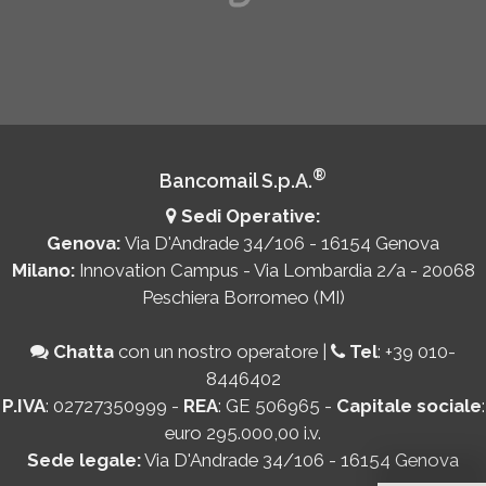
®
Bancomail S.p.A.
Sedi Operative:
Genova:
Via D'Andrade 34/106 - 16154 Genova
Milano:
Innovation Campus - Via Lombardia 2/a - 20068
Peschiera Borromeo (MI)
Chatta
con un nostro operatore
|
Tel
:
+39 010-
8446402
P.IVA
: 02727350999 -
REA
: GE 506965 -
Capitale sociale
:
euro 295.000,00 i.v.
Sede legale:
Via D'Andrade 34/106 - 16154 Genova