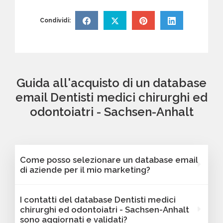
Condividi:
Guida all'acquisto di un database
email Dentisti medici chirurghi ed
odontoiatri - Sachsen-Anhalt
Come posso selezionare un database email
di aziende per il mio marketing?
Puoi selezionare e acquistare i database dalla
I contatti del database Dentisti medici
nostra piattaforma Bancomail. Troverai
chirurghi ed odontoiatri - Sachsen-Anhalt
contatti B2B verificati di aziende attive
sono aggiornati e validati?