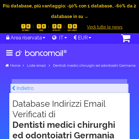
Più database, più vantaggio: -50% con 1 database, -60% da 2
database in su →
|
Vedi tutte le news
1
6
1
6
3
9
5
5
Area riservata
IT
EUR
Home
Liste email
Dentisti medici chirurghi ed odontoiatri Germania
Indietro
Database Indirizzi Email
Verificati di
Dentisti medici chirurghi
ed odontoiatri Germania