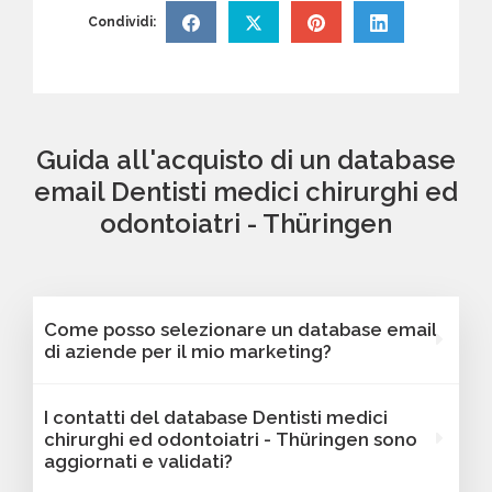
Condividi:
Guida all'acquisto di un database
email Dentisti medici chirurghi ed
odontoiatri - Thüringen
Come posso selezionare un database email
di aziende per il mio marketing?
Puoi selezionare e acquistare i database dalla
I contatti del database Dentisti medici
nostra piattaforma Bancomail. Troverai
chirurghi ed odontoiatri - Thüringen sono
contatti B2B verificati di aziende attive
aggiornati e validati?
Dentisti medici chirurghi ed odontoiatri -