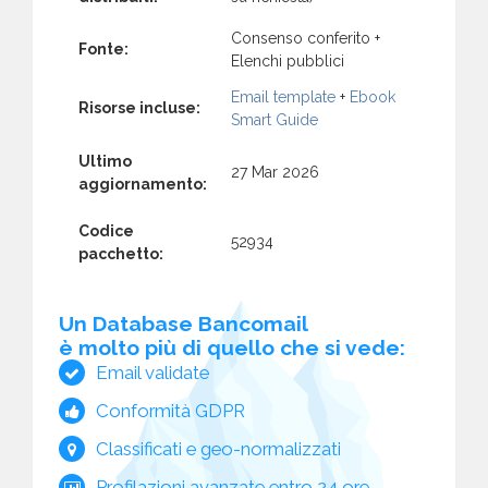
Consenso conferito +
Fonte:
Elenchi pubblici
Email template
+
Ebook
Risorse incluse:
Smart Guide
Ultimo
27 Mar 2026
aggiornamento:
Codice
52934
pacchetto:
Un Database Bancomail
è molto più di quello che si vede:
Email validate
Conformità GDPR
Classificati e geo-normalizzati
Profilazioni avanzate entro 24 ore