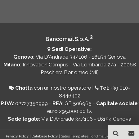
®
Bancomail S.p.A.
Sedi Operative:
Genova:
Via D'Andrade 34/106 - 16154 Genova
Milano:
Innovation Campus - Via Lombardia 2/a - 20068
Peschiera Borromeo (MI)
Chatta
con un nostro operatore
|
Tel
:
+39 010-
8446402
P.IVA
: 02727350999 -
REA
: GE 506965 -
Capitale sociale
:
euro 295.000,00 i.v.
Sede legale:
Via D'Andrade 34/106 - 16154 Genova
Privacy Policy
|
Database Policy
|
Sales Templates For Gmail - AddOn Policy
|