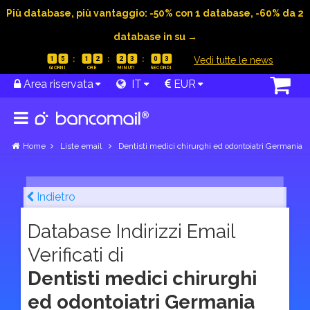
Più database, più vantaggio: -50% con 1 database, -60% da 2
database in su →
|
Vedi tutte le news
1
5
1
2
2
3
0
2
Area riservata
IT
EUR
Home
Liste email
Dentisti medici chirurghi ed odontoiatri Germania
Indietro
Database Indirizzi Email
Verificati di
Dentisti medici chirurghi
ed odontoiatri Germania