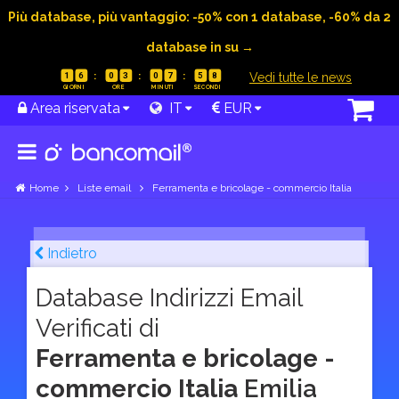
Più database, più vantaggio: -50% con 1 database, -60% da 2
database in su →
|
Vedi tutte le news
1
6
0
3
0
7
5
7
Area riservata
IT
EUR
Home
Liste email
Ferramenta e bricolage - commercio Italia
Indietro
Database Indirizzi Email
Verificati di
Ferramenta e bricolage -
commercio Italia
Emilia