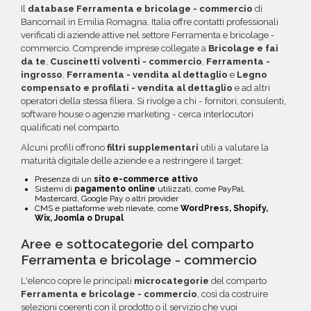
Il
database Ferramenta e bricolage - commercio
di
maggiori informazioni su come sfruttare
Bancomail in Emilia Romagna, Italia offre contatti professionali
questa opzione.
verificati di aziende attive nel settore Ferramenta e bricolage -
commercio. Comprende imprese collegate a
Bricolage e fai
da te
,
Cuscinetti volventi - commercio
,
Ferramenta -
ingrosso
,
Ferramenta - vendita al dettaglio
e
Legno
compensato e profilati - vendita al dettaglio
e ad altri
operatori della stessa filiera. Si rivolge a chi - fornitori, consulenti,
software house o agenzie marketing - cerca interlocutori
qualificati nel comparto.
Alcuni profili offrono
filtri supplementari
utili a valutare la
maturità digitale delle aziende e a restringere il target:
Presenza di un
sito e-commerce attivo
Sistemi di
pagamento online
utilizzati, come PayPal,
Mastercard, Google Pay o altri provider
CMS e piattaforme web rilevate, come
WordPress, Shopify,
Wix, Joomla o Drupal
Aree e sottocategorie del comparto
Ferramenta e bricolage - commercio
L'elenco copre le principali
microcategorie
del comparto
Ferramenta e bricolage - commercio
, così da costruire
selezioni coerenti con il prodotto o il servizio che vuoi