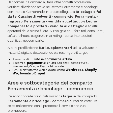
maggiori informazioni su come sfruttare
Bancomail in Lombardia, Italia offre contatti professionali
questa opzione.
verificati di aziende attive nel settore Ferramenta e bricolage -
commercio. Comprende imprese collegate a
Bricolage e fai
da te
,
Cuscinetti volventi - commercio
,
Ferramenta -
ingrosso
,
Ferramenta - vendita al dettaglio
e
Legno
compensato e profilati - vendita al dettaglio
e ad altri
operatori della stessa filiera. Si rivolge a chi - fornitori, consulenti,
software house o agenzie marketing - cerca interlocutori
qualificati nel comparto.
Alcuni profili offrono
filtri supplementari
utili a valutare la
maturità digitale delle aziende e a restringere il target:
Presenza di un
sito e-commerce attivo
Sistemi di
pagamento online
utilizzati, come PayPal,
Mastercard, Google Pay o altri provider
CMS e piattaforme web rilevate, come
WordPress, Shopify,
Wix, Joomla o Drupal
Aree e sottocategorie del comparto
Ferramenta e bricolage - commercio
L'elenco copre le principali
microcategorie
del comparto
Ferramenta e bricolage - commercio
, così da costruire
selezioni coerenti con il prodotto o il servizio che vuoi
promuovere.