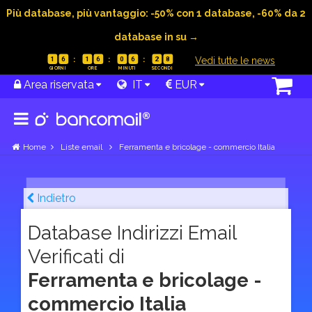
Più database, più vantaggio: -50% con 1 database, -60% da 2
database in su →
|
Vedi tutte le news
1
6
1
6
0
6
2
7
Area riservata
IT
EUR
Home
Liste email
Ferramenta e bricolage - commercio Italia
Indietro
Database Indirizzi Email
Verificati di
Ferramenta e bricolage -
commercio Italia