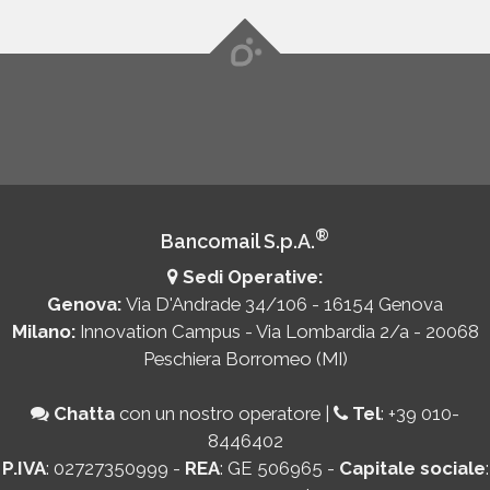
®
Bancomail S.p.A.
Sedi Operative:
Genova:
Via D'Andrade 34/106 - 16154 Genova
Milano:
Innovation Campus - Via Lombardia 2/a - 20068
Peschiera Borromeo (MI)
Chatta
con un nostro operatore
|
Tel
:
+39 010-
8446402
P.IVA
: 02727350999 -
REA
: GE 506965 -
Capitale sociale
: