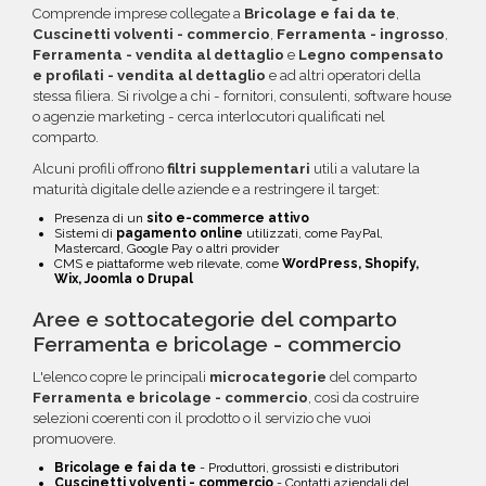
Comprende imprese collegate a
Bricolage e fai da te
,
Cuscinetti volventi - commercio
,
Ferramenta - ingrosso
,
Ferramenta - vendita al dettaglio
e
Legno compensato
e profilati - vendita al dettaglio
e ad altri operatori della
stessa filiera. Si rivolge a chi - fornitori, consulenti, software house
o agenzie marketing - cerca interlocutori qualificati nel
comparto.
Alcuni profili offrono
filtri supplementari
utili a valutare la
maturità digitale delle aziende e a restringere il target:
Presenza di un
sito e-commerce attivo
Sistemi di
pagamento online
utilizzati, come PayPal,
Mastercard, Google Pay o altri provider
CMS e piattaforme web rilevate, come
WordPress, Shopify,
Wix, Joomla o Drupal
Aree e sottocategorie del comparto
Ferramenta e bricolage - commercio
L'elenco copre le principali
microcategorie
del comparto
Ferramenta e bricolage - commercio
, così da costruire
selezioni coerenti con il prodotto o il servizio che vuoi
promuovere.
Bricolage e fai da te
- Produttori, grossisti e distributori
Cuscinetti volventi - commercio
- Contatti aziendali del