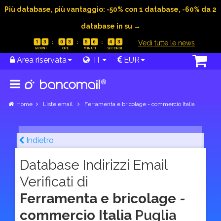
Più database, più vantaggio: -50% con 1 database, -60% da 2
database in su →
|
Vedi tutte le news
1
3
0
3
5
6
4
2
Area riservata
IT
EUR
Home
Liste email
Ferramenta e bricolage - commercio Italia
Indietro
Database Indirizzi Email
Verificati di
Ferramenta e bricolage -
commercio Italia
Puglia