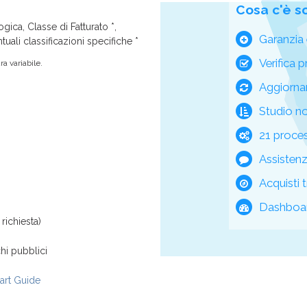
Cosa c'è s
ica, Classe di Fatturato *,
Garanzia 
tuali classificazioni specifiche *
Verifica p
a variabile.
Aggiorna
Studio n
21 process
Assisten
Acquisti t
Dashboar
richiesta)
hi pubblici
rt Guide