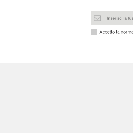
Accetto la
norma
Settori più richiesti
Settore manifatturiero