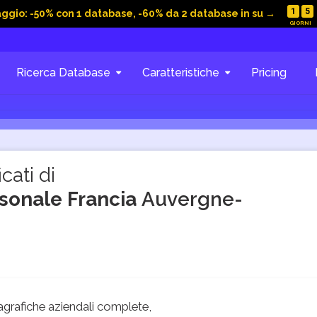
1
5
aggio: -50% con 1 database, -60% da 2 database in su →
Ricerca Database
Caratteristiche
Pricing
cati di
rsonale Francia
Auvergne-
grafiche aziendali complete,