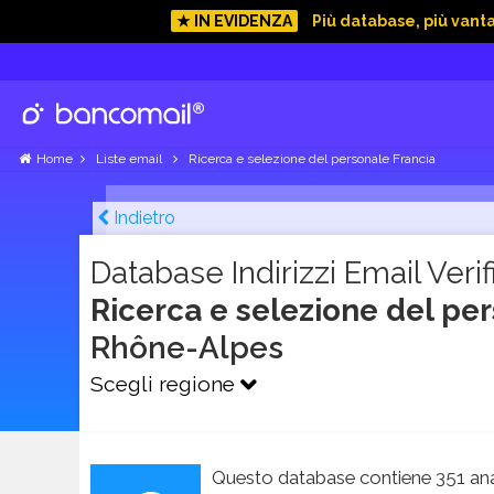
★ IN EVIDENZA
Più database, più vant
Home
Liste email
Ricerca e selezione del personale Francia
Indietro
Database Indirizzi Email Verifi
Ricerca e selezione del pe
Rhône-Alpes
Scegli regione
Questo database contiene 351 ana