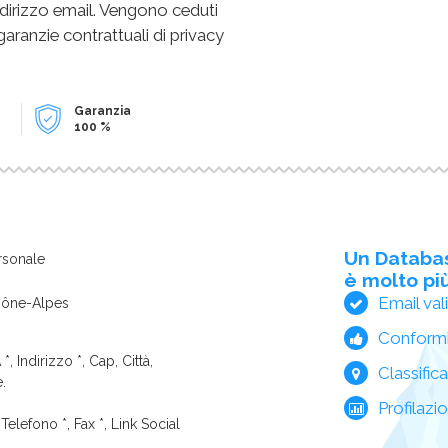
dirizzo email. Vengono ceduti
 garanzie contrattuali di privacy
Garanzia
100 %
Un Databa
rsonale
è molto più
Email val
hône-Alpes
Conform
*, Indirizzo *, Cap, Città,
Classific
e.
Profilazi
Telefono *, Fax *, Link Social