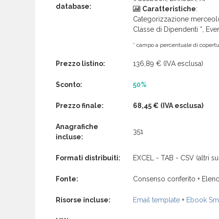
database:
Caratteristiche
:
Categorizzazione merceolog
Classe di Dipendenti *, Even
* campo a percentuale di copertur
Prezzo listino:
136,89 €
(IVA esclusa)
Sconto:
50%
Prezzo finale:
68,45 €
(IVA esclusa)
Anagrafiche
351
incluse:
Formati distribuiti:
EXCEL - TAB - CSV (altri su 
Fonte:
Consenso conferito + Elenc
Risorse incluse:
Email template
+
Ebook Sma