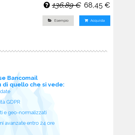
136,89 €
68,45 €
Esempio
Acquista
se Bancomail
 di quello che si vede:
idate
ità GDPR
ati e geo-normalizzati
oni avanzate entro 24 ore