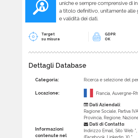
uniche e sempre comprensive di in
a titolo definitivo, unitamente alle
e validità dei dati.
Target
GDPR
su misura
OK
Dettagli Database
Categoria:
Ricerca e selezione del pe
Locazione:
Francia, Auvergne-R
Dati Aziendali
:
Ragione Sociale, Partiva IVA 
Provincia, Regione, Nazion
Dati di Contatto
:
Informazioni
Indirizzo Email, Sito Web *, 
contenute nel
(Facebook, Linkedin, X) *