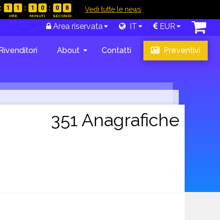
1
1
1
0
0
7
|
Vedi tutte le news
Area riservata
IT
EUR
Rivenditori
About
Contatti
Preventivi
351 Anagrafiche