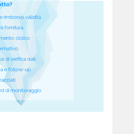
otto?
e rimborso validità
re fornitura
mento ciclico
ormativo
i di verifica dati
za e follow-up
racciati
d di monitoraggio