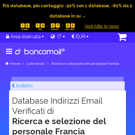
Più database, più vantaggio: -50% con 1 database, -60% da 2
database in su →
|
Vedi tutte le news
1
6
1
2
0
7
3
5
Area riservata
IT
EUR
Home
Liste email
Ricerca e selezione del personale Francia
Indietro
Database Indirizzi Email
Verificati di
Ricerca e selezione del
personale Francia