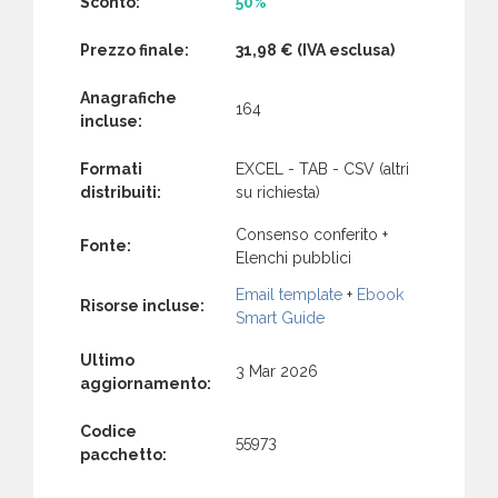
Sconto:
50%
Prezzo finale:
31,98 €
(IVA esclusa)
Anagrafiche
164
incluse:
Formati
EXCEL - TAB - CSV (altri
distribuiti:
su richiesta)
Consenso conferito +
Fonte:
Elenchi pubblici
Email template
+
Ebook
Risorse incluse:
Smart Guide
Ultimo
3 Mar 2026
aggiornamento:
Codice
55973
pacchetto: