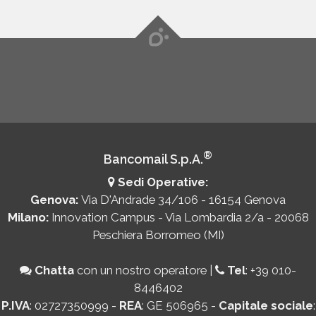
®
Bancomail S.p.A.
Sedi Operative:
Genova:
Via D'Andrade 34/106 - 16154 Genova
Milano:
Innovation Campus - Via Lombardia 2/a - 20068
Peschiera Borromeo (MI)
Chatta
con un nostro operatore
|
Tel
:
+39 010-
8446402
P.IVA
: 02727350999 -
REA
: GE 506965 -
Capitale sociale
: