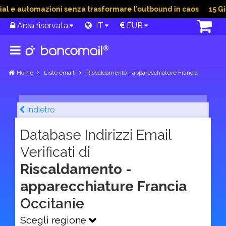
 e automazioni senza trasformare l’outbound in caos
15 Giu 
Area riservata
IT
EUR
Home
Liste email
Riscaldamento - apparecchiature Francia
Indietro
Database Indirizzi Email
Verificati di
Riscaldamento -
apparecchiature Francia
Occitanie
Scegli regione