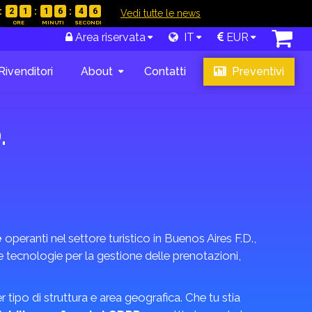
2
1
1
6
4
5
|
Vedi tutte le news
Area riservata
IT
EUR
Rivenditori
About
Contatti
Preventivi
.
e
operanti nel settore turistico in Buenos Aires F.D.,
le tecnologie per la gestione delle prenotazioni,
r tipo di struttura e area geografica. Che tu stia