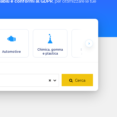
idabili e conformi al GDPR
, per ottimizzare le tue
Chimica, gomma
Ecologia e
Automotive
e plastica
ambiente
Cerca