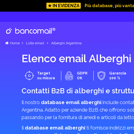
★ IN EVIDENZA
Più database, più vant
Home
Liste email
Alberghi Argentina
Elenco email Alberghi 
Target
GDPR
Garanzia
su misura
OK
100 %
Contatti B2B di alberghi e struttu
Il nostro
database email alberghi
include contat
Argentina. Adatto per aziende B2B che offrono soluzi
passando per la fornitura di arredi e articoli da letto
Il
database email alberghi
ti fornisce indirizzi em