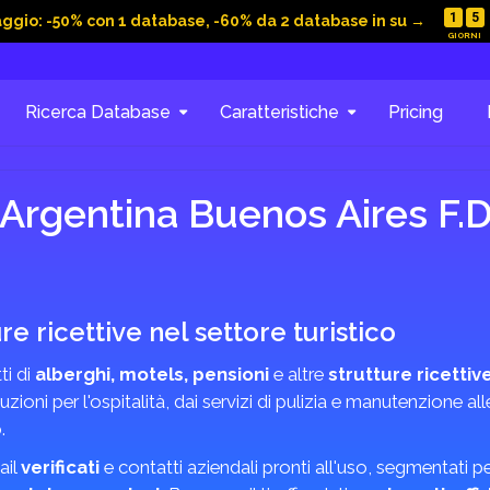
1
5
aggio: -50% con 1 database, -60% da 2 database in su →
Ricerca Database
Caratteristiche
Pricing
Argentina Buenos Aires F.D
re ricettive nel settore turistico
ti di
alberghi, motels, pensioni
e altre
strutture ricettiv
oni per l'ospitalità, dai servizi di pulizia e manutenzione al
.
ail
verificati
e contatti aziendali pronti all'uso, segmentati pe