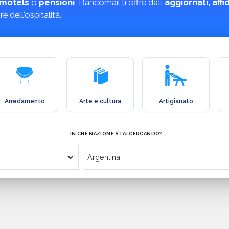
motels
o
pensioni
, Bancomail ti offre dati
aggiornati, aff
 dell'ospitalità.
Arredamento
Arte e cultura
Artigianato
IN CHE NAZIONE STAI CERCANDO?