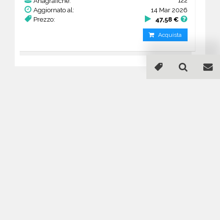
122
Anagrafiche:
Aggiornato al:
14 Mar 2026
Prezzo:
47,58 €
Acquista
Guida all'acquisto di un
database email Alberghi -
Neuquen
Come posso selezionare un database
email di aziende per il mio
marketing?
Puoi selezionare e acquistare i