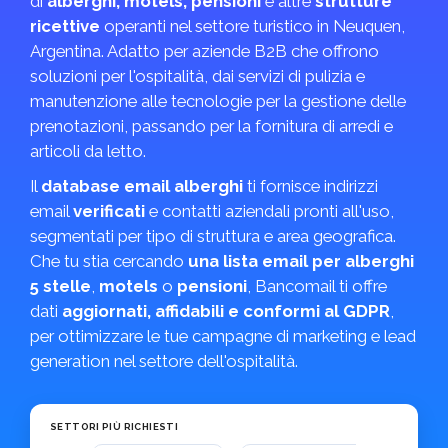
di
alberghi, motels, pensioni
e altre
strutture
ricettive
operanti nel settore turistico in Neuquen,
Argentina. Adatto per aziende B2B che offrono
soluzioni per l'ospitalità, dai servizi di pulizia e
manutenzione alle tecnologie per la gestione delle
prenotazioni, passando per la fornitura di arredi e
articoli da letto.
Il
database email alberghi
ti fornisce indirizzi
email
verificati
e contatti aziendali pronti all'uso,
segmentati per tipo di struttura e area geografica.
Che tu stia cercando
una lista email per alberghi
5 stelle
,
motels
o
pensioni
, Bancomail ti offre
dati
aggiornati, affidabili e conformi al GDPR
,
per ottimizzare le tue campagne di marketing e lead
generation nel settore dell'ospitalità.
SETTORI PIÙ RICHIESTI