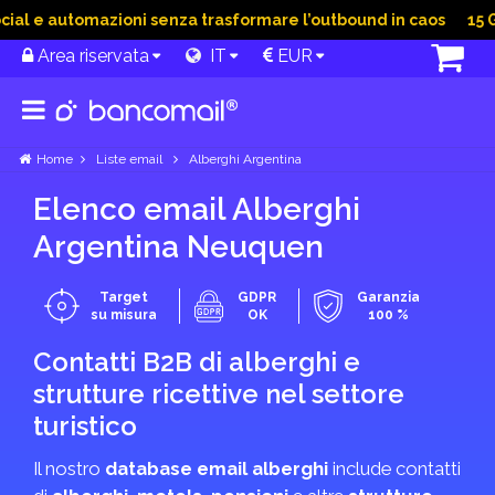
l e automazioni senza trasformare l’outbound in caos
15 Giu 
Area riservata
IT
EUR
Home
Liste email
Alberghi Argentina
Elenco email Alberghi
Argentina Neuquen
Target
GDPR
Garanzia
su misura
OK
100 %
Contatti B2B di alberghi e
strutture ricettive nel settore
turistico
Il nostro
database email alberghi
include contatti