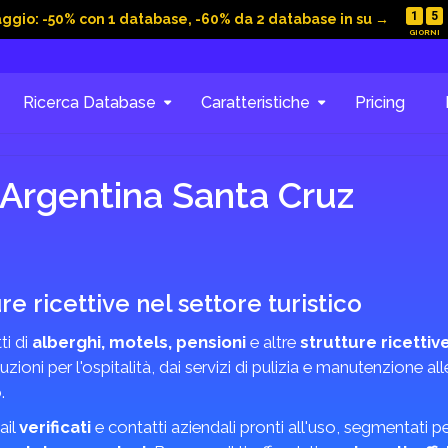
1
5
aggio: -50% con 1 database, -60% da 2 database in su →
Ricerca Database
Caratteristiche
Pricing
 Argentina Santa Cruz
re ricettive nel settore turistico
ti di
alberghi, motels, pensioni
e altre
strutture ricettiv
oni per l'ospitalità, dai servizi di pulizia e manutenzione al
.
ail
verificati
e contatti aziendali pronti all'uso, segmentati pe