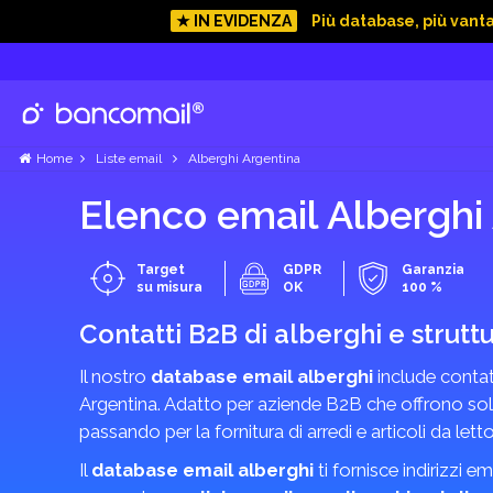
★ IN EVIDENZA
Più database, più vant
Home
Liste email
Alberghi Argentina
Elenco email Alberghi
Target
GDPR
Garanzia
su misura
OK
100 %
Contatti B2B di alberghi e struttu
Il nostro
database email alberghi
include contat
Argentina. Adatto per aziende B2B che offrono soluzi
passando per la fornitura di arredi e articoli da letto
Il
database email alberghi
ti fornisce indirizzi em