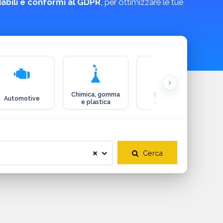
idabili e conformi al GDPR
, per ottimizzare le tue
Chimica, gomma
Ecologia e
Automotive
e plastica
ambiente
Cerca