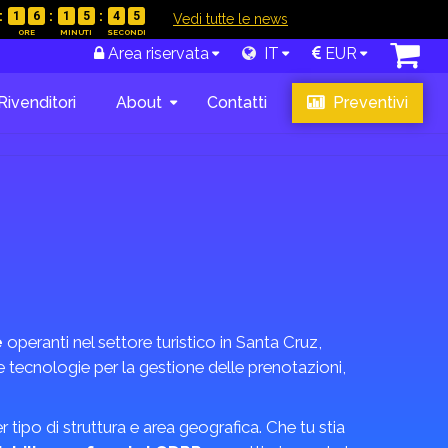
1
6
1
5
4
4
|
Vedi tutte le news
Area riservata
IT
EUR
Rivenditori
About
Contatti
Preventivi
e
operanti nel settore turistico in Santa Cruz,
le tecnologie per la gestione delle prenotazioni,
r tipo di struttura e area geografica. Che tu stia