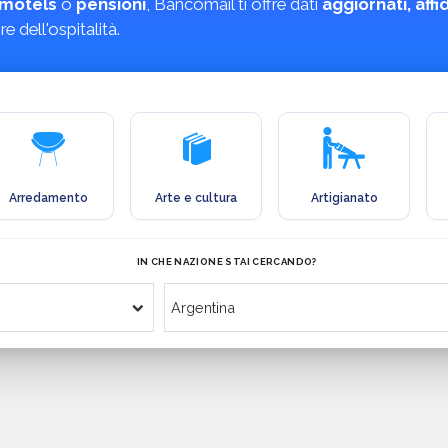
motels
o
pensioni
, Bancomail ti offre dati
aggiornati, aff
 dell'ospitalità.
Arredamento
Arte e cultura
Artigianato
IN CHE NAZIONE STAI CERCANDO?