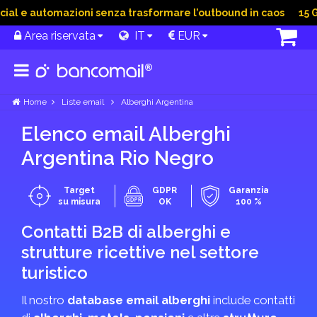
l e automazioni senza trasformare l’outbound in caos
15 Giu
Area riservata
IT
EUR
Home
Liste email
Alberghi Argentina
Elenco email Alberghi
Argentina Rio Negro
Target
GDPR
Garanzia
su misura
OK
100 %
Contatti B2B di alberghi e
strutture ricettive nel settore
turistico
Il nostro
database email alberghi
include contatti