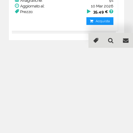
91
Anagrafiche:
Aggiornato al:
10 Mar 2026
Prezzo:
35,49 €
Acquista
Guida all'acquisto di un
database email Alberghi -
Rio Negro
Come posso selezionare un database
email di aziende per il mio
marketing?
Puoi selezionare e acquistare i