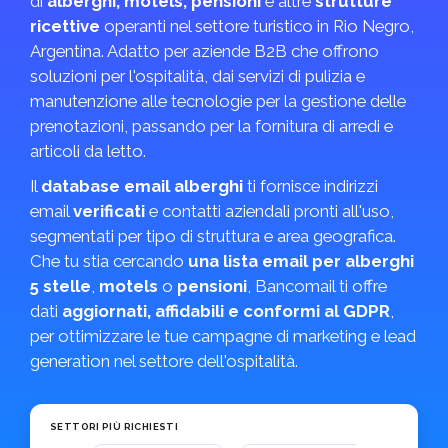
di
alberghi, motels, pensioni
e altre
strutture
ricettive
operanti nel settore turistico in Rio Negro,
Argentina. Adatto per aziende B2B che offrono
soluzioni per l'ospitalità, dai servizi di pulizia e
manutenzione alle tecnologie per la gestione delle
prenotazioni, passando per la fornitura di arredi e
articoli da letto.
Il
database email alberghi
ti fornisce indirizzi
email
verificati
e contatti aziendali pronti all'uso,
segmentati per tipo di struttura e area geografica.
Che tu stia cercando
una lista email per alberghi
5 stelle
,
motels
o
pensioni
, Bancomail ti offre
dati
aggiornati, affidabili e conformi al GDPR
,
per ottimizzare le tue campagne di marketing e lead
generation nel settore dell'ospitalità.
SETTORI PIÙ RICHIESTI