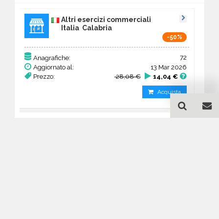
Altri esercizi commerciali
Italia Calabria
-50%
72
Anagrafiche:
Aggiornato al:
13 Mar 2026
Prezzo:
28,08 €
14,04 €
Acquista
Guida all'acquisto di un
database email Altri esercizi
commerciali - Calabria