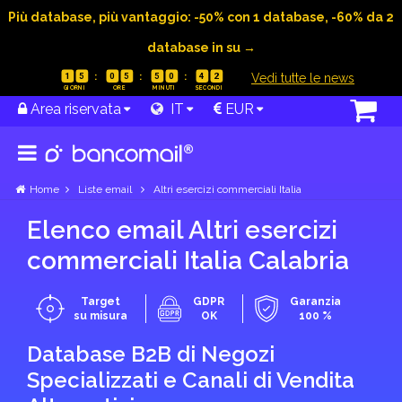
Più database, più vantaggio: -50% con 1 database, -60% da 2
database in su →
|
Vedi tutte le news
1
5
0
5
5
0
4
1
Area riservata
IT
EUR
Home
Liste email
Altri esercizi commerciali Italia
Elenco email Altri esercizi
commerciali Italia Calabria
Target
GDPR
Garanzia
su misura
OK
100 %
Database B2B di Negozi
Specializzati e Canali di Vendita