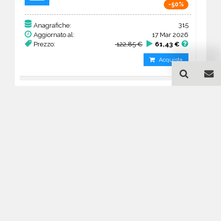
-50%
315
Anagrafiche:
Aggiornato al:
17 Mar 2026
Prezzo:
122,85 €
61,43 €
Acquista
Guida all'acquisto di un
database email Altri esercizi
commerciali - Veneto
Come posso selezionare un database
email di aziende per il mio
marketing?