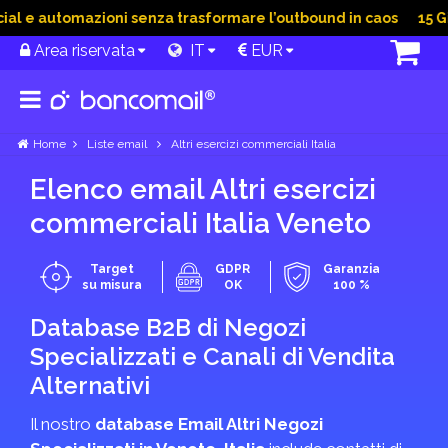
 e automazioni senza trasformare l’outbound in caos
15 Giu 
Area riservata
IT
EUR
Home
Liste email
Altri esercizi commerciali Italia
Elenco email Altri esercizi
commerciali Italia Veneto
Target
GDPR
Garanzia
su misura
OK
100 %
Database B2B di Negozi
Specializzati e Canali di Vendita
Alternativi
Il nostro
database Email Altri Negozi