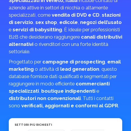
Specializzati in Veneto, Italia
include contatti di
aziende attive in settori di nicchia o altamente
specializzati, come
vendita di DVD e CD
,
stazioni
di servizio
,
sex shop
,
edicole
,
negozi dell’usato
e
servizi di babysitting
. È ideale per professionisti
B2B che desiderano raggiungere
canali distributivi
alternativi
o rivenditori con una forte identità
settoriale.
Progettato per
campagne di prospecting
,
email
marketing
o attività di
lead generation
, questo
database fornisce dati qualificati e segmentati per
raggiungere in modo efficiente
commercianti
specializzati
,
boutique indipendenti
e
distributori non convenzionali
. Tutti i contatti
sono
verificati, aggiornati e conformi al GDPR
.
SETTORI PIÙ RICHIESTI