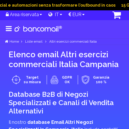
l e automazioni senza trasformare l’outbound in caos
15 Giu
Area riservata
IT
EUR
Home
Liste email
Altri esercizi commerciali Italia
Elenco email Altri esercizi
commerciali Italia Campania
Target
GDPR
Garanzia
su misura
OK
100 %
Database B2B di Negozi
Specializzati e Canali di Vendita
Alternativi
Il nostro
database Email Altri Negozi