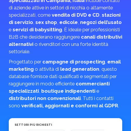
Specializzati in Campania, Italia
include contatti
di aziende attive in settori di nicchia o altamente
specializzati, come
vendita di DVD e CD
,
stazioni
di servizio
,
sex shop
,
edicole
,
negozi dell’usato
e
servizi di babysitting
. È ideale per professionisti
B2B che desiderano raggiungere
canali distributivi
alternativi
o rivenditori con una forte identità
settoriale.
Progettato per
campagne di prospecting
,
email
marketing
o attività di
lead generation
, questo
database fornisce dati qualificati e segmentati per
raggiungere in modo efficiente
commercianti
specializzati
,
boutique indipendenti
e
distributori non convenzionali
. Tutti i contatti
sono
verificati, aggiornati e conformi al GDPR
.
SETTORI PIÙ RICHIESTI