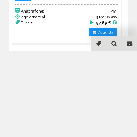
251
Anagrafiche:
Aggiornato al:
9 Mar 2026
Prezzo:
97,89 €
Acquista
Guida all'acquisto di un
database email Altri esercizi
commerciali - Campania
Come posso selezionare un database
email di aziende per il mio
marketing?