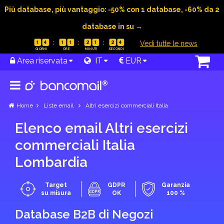
Più database, più vantaggio: -50% con 1 database, -60% da 2
database in su →
|
Vedi tutte le news
1
4
1
1
2
1
2
3
Area riservata
IT
EUR
Home
Liste email
Altri esercizi commerciali Italia
Elenco email Altri esercizi
commerciali Italia
Lombardia
Target
GDPR
Garanzia
su misura
OK
100 %
Database B2B di Negozi