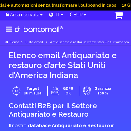
l e automazioni senza trasformare l’outbound in caos
15 Giu 
Area riservata
IT
EUR
Home
Liste email
Antiquariato e restauro d’arte Stati Uniti d’America
Elenco email Antiquariato e
restauro d’arte Stati Uniti
d’America Indiana
Target
GDPR
Garanzia
su misura
OK
100 %
Contatti B2B per il Settore
Antiquariato e Restauro
Il nostro
database Antiquariato e Restauro
in