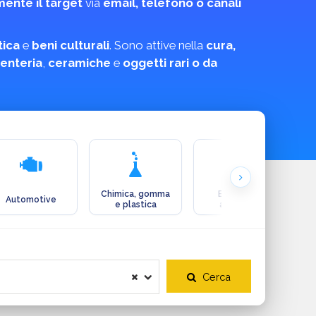
mente il target
via
email, telefono o canali
ica
e
beni culturali
. Sono attive nella
cura,
enteria
,
ceramiche
e
oggetti rari o da
Chimica, gomma
Ecologia e
Automotive
e plastica
ambiente
Cerca