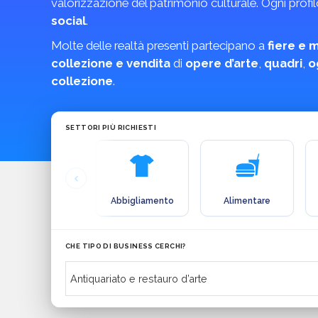
valorizzazione del patrimonio culturale. Ogni profi
social
.
Molte delle realtà presenti partecipano a
fiere e 
collezione e vendita
di
opere d’arte
,
quadri
,
o
collezione
.
SETTORI PIÙ RICHIESTI
Abbigliamento
Alimentare
CHE TIPO DI BUSINESS CERCHI?