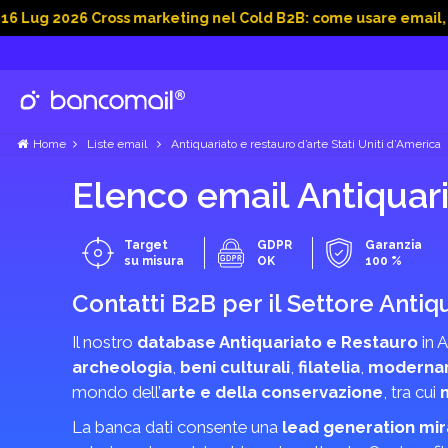
2026 Cross marketing nel Cold B2B: come usare email, dati soc
Home
Liste email
Antiquariato e restauro d’arte Stati Uniti d’America
Elenco email Antiquari
Target
GDPR
Garanzia
su misura
OK
100 %
Contatti B2B per il Settore Antiq
Il nostro
database Antiquariato e Restauro
in A
archeologia
,
beni culturali
,
filatelia
,
modernar
mondo dell’
arte e della conservazione
, tra cui
m
La banca dati consente una
lead generation mir