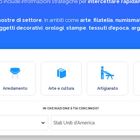
lo include informazioni strategiche per
intercettare rapida
mostre di settore
, in ambiti come
arte
,
filatelia
,
numismat
ggetti decorativi
,
orologi
,
stampe
,
tessuti d’epoca
,
arg
Arredamento
Arte e cultura
Artigianato
IN CHE NAZIONE STAI CERCANDO?