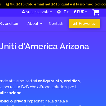
iu 2026 Cold email nel 2026: qual è il tasso medio di conversio
Area riservata
IT
EUR
Rivenditori
About
Contatti
Preventivi
Uniti d’America Arizona
iende attive nei settori
antiquariato
,
araldica
,
le per realtà B2B che offrono soluzioni per il
talizzazione
.
blici o privati
impegnati nella tutela e