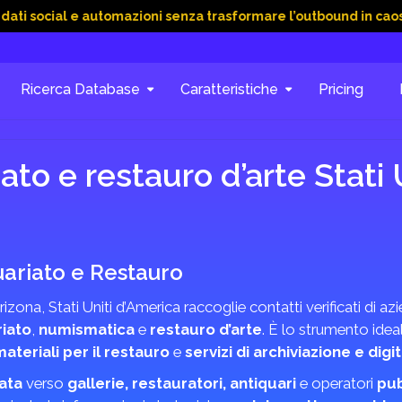
ial e automazioni senza trasformare l’outbound in caos
15 G
Ricerca Database
Caratteristiche
Pricing
ato e restauro d’arte Stati 
uariato e Restauro
rizona, Stati Uniti d’America raccoglie contatti verificati di az
iato
,
numismatica
e
restauro d’arte
. È lo strumento idea
ateriali per il restauro
e
servizi di archiviazione e digi
ata
verso
gallerie, restauratori, antiquari
e operatori
pub