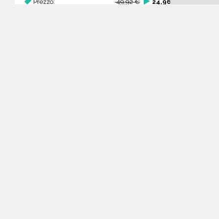
Prezzo:
49,92 €
24,96 €
Acquista
Guida all'acquisto di un
database email Antiquariato
e restauro d’arte -
Tennessee
Come posso selezionare un database
email di aziende per il mio
marketing?
Puoi selezionare e acquistare i
I contatti del database Antiquariato e