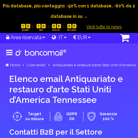
Più database, più vantaggio: -50% con 1 database, -60% da 2
database in su →
|
Vedi tutte le news
1
3
1
6
5
0
4
4
Area riservata
IT
EUR
Home
Liste email
Antiquariato e restauro d’arte Stati Uniti d’America
Elenco email Antiquariato e
restauro d’arte Stati Uniti
d’America Tennessee
Target
GDPR
Garanzia
su misura
OK
100 %
Contatti B2B per il Settore