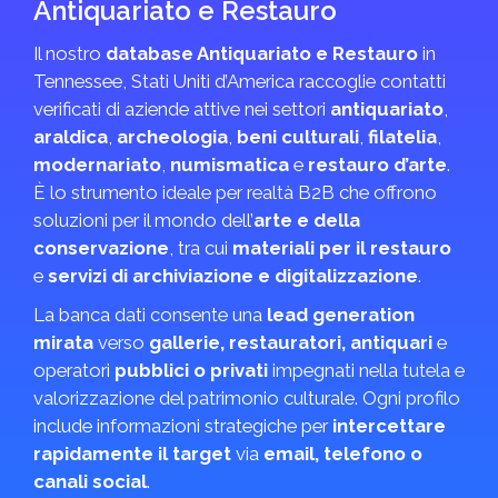
Antiquariato e Restauro
Il nostro
database Antiquariato e Restauro
in
Tennessee, Stati Uniti d’America raccoglie contatti
verificati di aziende attive nei settori
antiquariato
,
araldica
,
archeologia
,
beni culturali
,
filatelia
,
modernariato
,
numismatica
e
restauro d’arte
.
È lo strumento ideale per realtà B2B che offrono
soluzioni per il mondo dell’
arte e della
conservazione
, tra cui
materiali per il restauro
e
servizi di archiviazione e digitalizzazione
.
La banca dati consente una
lead generation
mirata
verso
gallerie, restauratori, antiquari
e
operatori
pubblici o privati
impegnati nella tutela e
valorizzazione del patrimonio culturale. Ogni profilo
include informazioni strategiche per
intercettare
rapidamente il target
via
email, telefono o
canali social
.