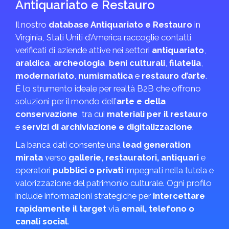
Antiquariato e Restauro
Il nostro
database Antiquariato e Restauro
in
Virginia, Stati Uniti d’America raccoglie contatti
verificati di aziende attive nei settori
antiquariato
,
araldica
,
archeologia
,
beni culturali
,
filatelia
,
modernariato
,
numismatica
e
restauro d’arte
.
È lo strumento ideale per realtà B2B che offrono
soluzioni per il mondo dell’
arte e della
conservazione
, tra cui
materiali per il restauro
e
servizi di archiviazione e digitalizzazione
.
La banca dati consente una
lead generation
mirata
verso
gallerie, restauratori, antiquari
e
operatori
pubblici o privati
impegnati nella tutela e
valorizzazione del patrimonio culturale. Ogni profilo
include informazioni strategiche per
intercettare
rapidamente il target
via
email, telefono o
canali social
.