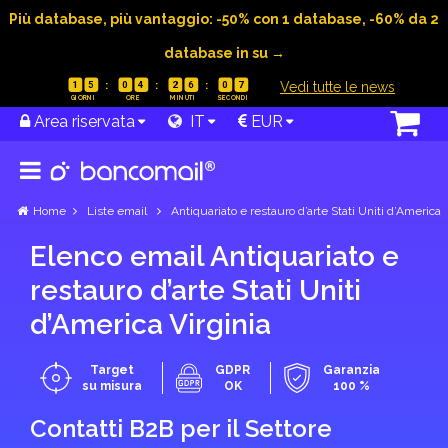
Più database, più vantaggio: -50% con 1 database, -60% da 2
database in su →
|
Vedi tutte le news
1
5
0
4
2
6
0
6
Area riservata
IT
EUR
Home
Liste email
Antiquariato e restauro d’arte Stati Uniti d’America
Elenco email Antiquariato e
restauro d’arte Stati Uniti
d’America Virginia
Target
GDPR
Garanzia
su misura
OK
100 %
Contatti B2B per il Settore