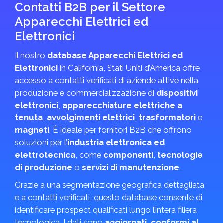
Contatti B2B per il Settore
Apparecchi Elettrici ed
Elettronici
Il nostro
database Apparecchi Elettrici ed
Elettronici
in California, Stati Uniti d’America offre
accesso a contatti verificati di aziende attive nella
produzione e commercializzazione di
dispositivi
elettronici
,
apparecchiature elettriche a
tenuta
,
avvolgimenti elettrici
,
trasformatori
e
magneti
. È ideale per fornitori B2B che offrono
soluzioni per l’
industria elettronica ed
elettrotecnica
, come
componenti
,
tecnologie
di produzione
o
servizi di manutenzione
.
Grazie a una segmentazione geografica dettagliata
e a contatti verificati, questo database consente di
identificare prospect qualificati lungo l’intera filiera
tecnologica. I dati sono
aggiornati, conformi al