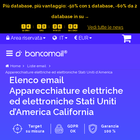
Più database, più vantaggio: -50% con 1 database, -60% da 2
database in su →
|
Vedi tutte le news
1
4
1
3
2
6
5
3
Area riservata
IT
EUR
Home
Liste email
Apparecchiature elettriche ed elettroniche Stati Uniti d’America
Elenco email
Apparecchiature elettriche
ed elettroniche Stati Uniti
d’America California
Target
GDPR
Garanzia
su misura
OK
100 %