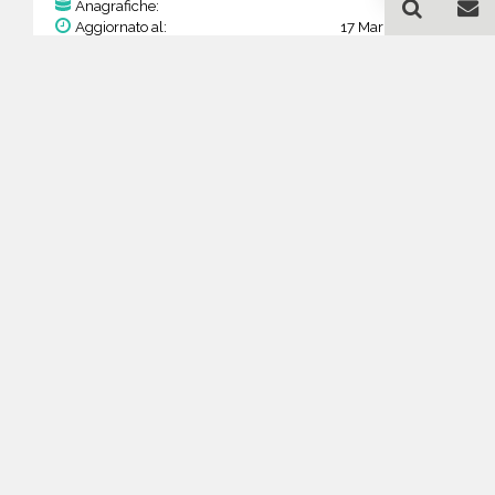
221
Anagrafiche:
Aggiornato al:
17 Mar 2026
Prezzo:
86,19 €
43,10 €
Acquista
Guida all'acquisto di un
database email
Apparecchiature elettriche
ed elettroniche - California
Come posso selezionare un database
email di aziende per il mio
marketing?