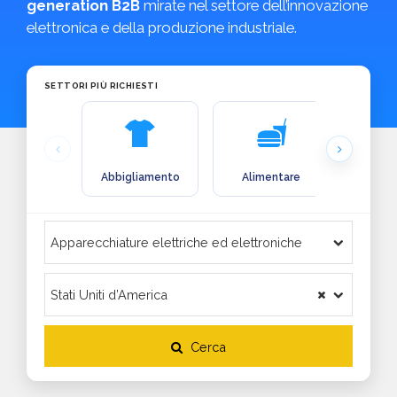
generation B2B
mirate nel settore dell’innovazione
elettronica e della produzione industriale.
SETTORI PIÙ RICHIESTI
Abbigliamento
Alimentare
Arre
Cerca