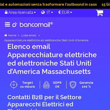
e automazioni senza trasformare l’outbound in caos
15 Giu 2
Area riservata
IT
EUR
Home
Liste email
Apparecchiature elettriche ed elettroniche Stati Uniti d’America
Elenco email
Apparecchiature elettriche
ed elettroniche Stati Uniti
d’America Massachusetts
Target
GDPR
Garanzia
su misura
OK
100 %
Contatti B2B per il Settore
Apparecchi Elettrici ed