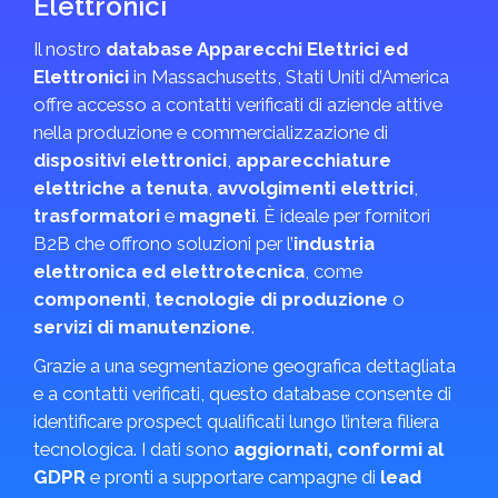
Elettronici
Il nostro
database Apparecchi Elettrici ed
Elettronici
in Massachusetts, Stati Uniti d’America
offre accesso a contatti verificati di aziende attive
nella produzione e commercializzazione di
dispositivi elettronici
,
apparecchiature
elettriche a tenuta
,
avvolgimenti elettrici
,
trasformatori
e
magneti
. È ideale per fornitori
B2B che offrono soluzioni per l’
industria
elettronica ed elettrotecnica
, come
componenti
,
tecnologie di produzione
o
servizi di manutenzione
.
Grazie a una segmentazione geografica dettagliata
e a contatti verificati, questo database consente di
identificare prospect qualificati lungo l’intera filiera
tecnologica. I dati sono
aggiornati, conformi al
GDPR
e pronti a supportare campagne di
lead