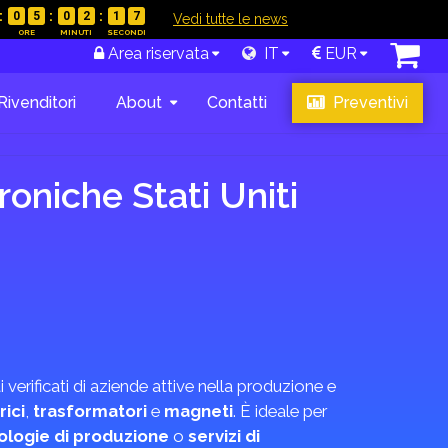
0
5
0
2
1
6
|
Vedi tutte le news
Area riservata
IT
EUR
Rivenditori
About
Contatti
Preventivi
oniche Stati Uniti
 verificati di aziende attive nella produzione e
rici
,
trasformatori
e
magneti
. È ideale per
ologie di produzione
o
servizi di