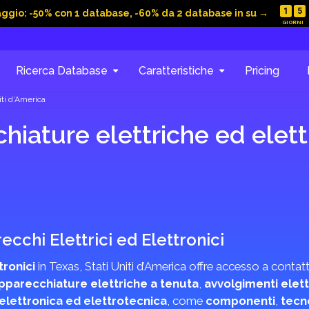
1
5
aggio: -50% con 1 database, -60% da 2 database in su →
Ricerca Database
Caratteristiche
Pricing
iti d’America
iature elettriche ed elettr
ecchi Elettrici ed Elettronici
tronici
in Texas, Stati Uniti d’America offre accesso a contatti
pparecchiature elettriche a tenuta
,
avvolgimenti elett
 elettronica ed elettrotecnica
, come
componenti
,
tecn