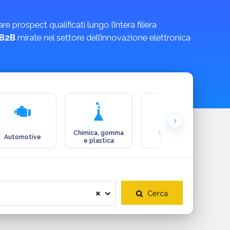
prospect qualificati lungo l’intera filiera
 B2B
mirate nel settore dell’innovazione elettronica
Chimica, gomma
Ecologia e
Automotive
e plastica
ambiente
Cerca