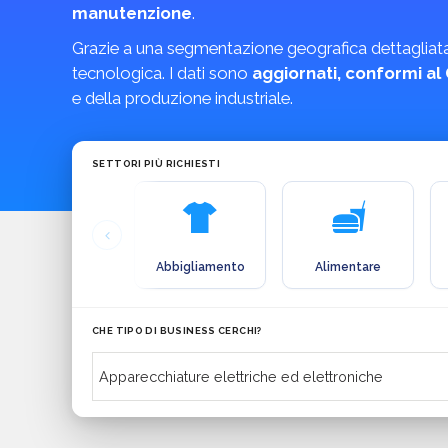
manutenzione
.
Grazie a una segmentazione geografica dettagliata e 
tecnologica. I dati sono
aggiornati, conformi a
e della produzione industriale.
SETTORI PIÙ RICHIESTI
Abbigliamento
Alimentare
CHE TIPO DI BUSINESS CERCHI?