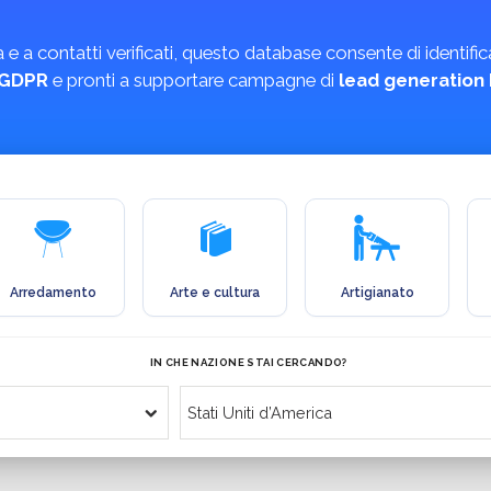
a contatti verificati, questo database consente di identificare 
l GDPR
e pronti a supportare campagne di
lead generation
Arredamento
Arte e cultura
Artigianato
IN CHE NAZIONE STAI CERCANDO?