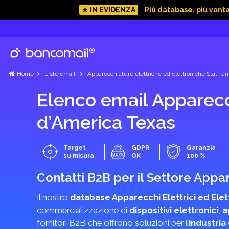
★ IN EVIDENZA
Più database, più vant
Home
Liste email
Apparecchiature elettriche ed elettroniche Stati Un
Elenco email Apparecch
d’America Texas
Target
GDPR
Garanzia
su misura
OK
100 %
Contatti B2B per il Settore Appar
Il nostro
database Apparecchi Elettrici ed Elet
commercializzazione di
dispositivi elettronici
,
a
fornitori B2B che offrono soluzioni per l’
industria