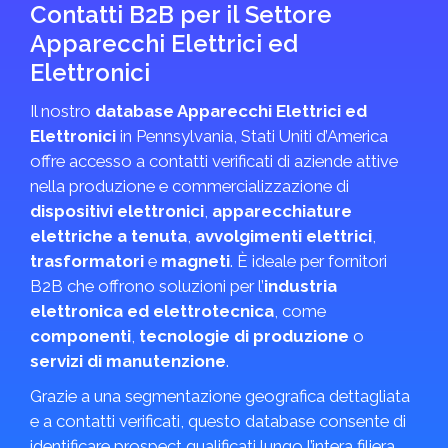
Contatti B2B per il Settore
Apparecchi Elettrici ed
Elettronici
Il nostro
database Apparecchi Elettrici ed
Elettronici
in Pennsylvania, Stati Uniti d’America
offre accesso a contatti verificati di aziende attive
nella produzione e commercializzazione di
dispositivi elettronici
,
apparecchiature
elettriche a tenuta
,
avvolgimenti elettrici
,
trasformatori
e
magneti
. È ideale per fornitori
B2B che offrono soluzioni per l’
industria
elettronica ed elettrotecnica
, come
componenti
,
tecnologie di produzione
o
servizi di manutenzione
.
Grazie a una segmentazione geografica dettagliata
e a contatti verificati, questo database consente di
identificare prospect qualificati lungo l’intera filiera