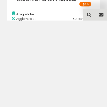
-50%
79
Anagrafiche:
Aggiornato al:
10 Mar 2026
Prezzo:
30,81 €
15,41 €
Acquista
Guida all'acquisto di un
database email
Apparecchiature elettriche
ed elettroniche -
Pennsylvania