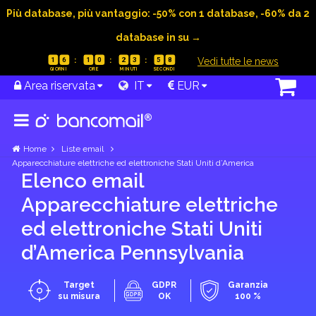
Più database, più vantaggio: -50% con 1 database, -60% da 2
database in su →
|
Vedi tutte le news
1
6
1
0
2
3
5
7
Area riservata
IT
EUR
Home
Liste email
Apparecchiature elettriche ed elettroniche Stati Uniti d’America
Elenco email
Apparecchiature elettriche
ed elettroniche Stati Uniti
d’America Pennsylvania
Target
GDPR
Garanzia
su misura
OK
100 %