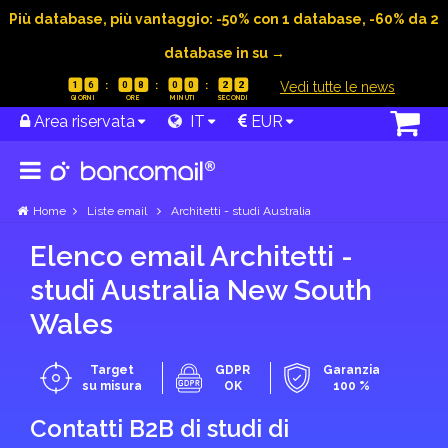
Più database, più vantaggio: -50% con 1 database, -60% da 2
database in su →
|
Vedi tutte le news
1
6
0
8
0
0
2
1
Area riservata
IT
EUR
Home
Liste email
Architetti - studi Australia
Elenco email Architetti -
studi Australia New South
Wales
Target
GDPR
Garanzia
su misura
OK
100 %
Contatti B2B di studi di