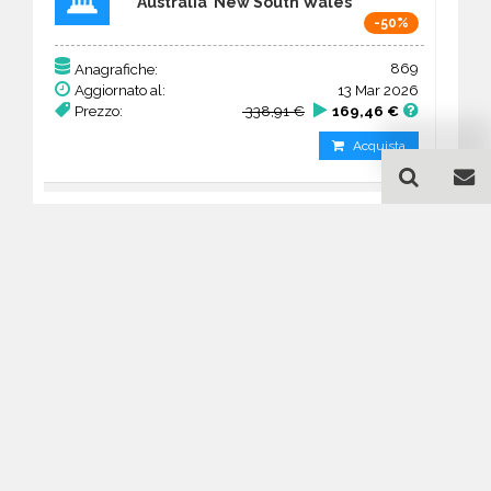
Australia New South Wales
-50%
869
Anagrafiche:
Aggiornato al:
13 Mar 2026
Prezzo:
338,91 €
169,46 €
Acquista
Guida all'acquisto di un
database email Architetti -
studi - New South Wales
Come posso selezionare un database
email di aziende per il mio