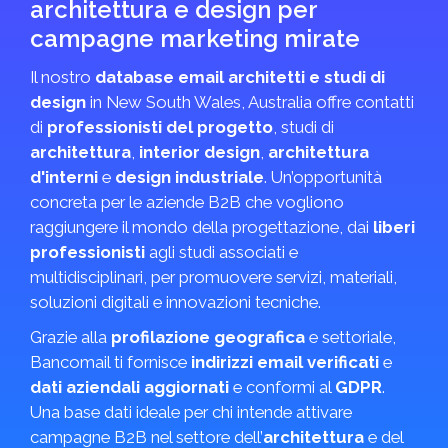
architettura e design per
campagne marketing mirate
Il nostro
database email architetti e studi di
design
in New South Wales, Australia offre contatti
di
professionisti del progetto
, studi di
architettura
,
interior design
,
architettura
d'interni
e
design industriale
. Un’opportunità
concreta per le aziende B2B che vogliono
raggiungere il mondo della progettazione, dai
liberi
professionisti
agli studi associati e
multidisciplinari, per promuovere servizi, materiali,
soluzioni digitali e innovazioni tecniche.
Grazie alla
profilazione geografica
e settoriale,
Bancomail ti fornisce
indirizzi email verificati
e
dati aziendali aggiornati
e conformi al
GDPR
.
Una base dati ideale per chi intende attivare
campagne B2B nel settore dell’
architettura
e del