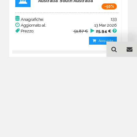
Australia South Australia
-50%
133
Anagrafiche:
Aggiornato al:
13 Mar 2026
Prezzo:
51,87 €
25,94 €
Acquista
Guida all'acquisto di un
database email Architetti -
studi - South Australia
Come posso selezionare un database
email di aziende per il mio