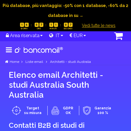
Più database, più vantaggio: -50% con 1 database, -60% da 2
database in su →
|
Vedi tutte le news
1
6
0
7
1
1
0
6
Area riservata
IT
EUR
Home
Liste email
Architetti - studi Australia
Elenco email Architetti -
studi Australia South
Australia
Target
GDPR
Garanzia
su misura
OK
100 %
Contatti B2B di studi di