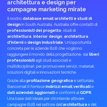
architettura e design per
campagne marketing mirate
Il nostro
database email architetti e studi di
design
in South Australia, Australia offre contatti di
professionisti del progetto
, studi di
architettura
,
interior design
,
architettura
d'interni
e
design industriale
. Un’opportunità
concreta per le aziende B2B che vogliono
raggiungere il mondo della progettazione, dai
liberi
professionisti
agli studi associati e
multidisciplinari, per promuovere servizi, materiali,
soluzioni digitali e innovazioni tecniche.
Grazie alla
profilazione geografica
e settoriale,
Bancomail ti fornisce
indirizzi email verificati
e
dati aziendali aggiornati
e conformi al
GDPR
.
Una base dati ideale per chi intende attivare
campagne B2B nel settore dell’
architettura
e del