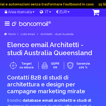
l e automazioni senza trasformare l’outbound in caos
15 Giu 
Area riservata
IT
EUR
Home
Liste email
Architetti - studi Australia
Elenco email Architetti -
studi Australia Queensland
Target
GDPR
Garanzia
su misura
OK
100 %
Contatti B2B di studi di
architettura e design per
campagne marketing mirate
Il nostro
database email architetti e studi di