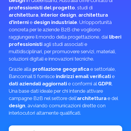
design
in Queensland, Australia offre contatti di
professionisti del progetto
, studi di
architettura
,
interior design
,
architettura
d'interni
e
design industriale
. Un’opportunità
concreta per le aziende B2B che vogliono
raggiungere il mondo della progettazione, dai
liberi
professionisti
agli studi associati e
multidisciplinari, per promuovere servizi, materiali,
soluzioni digitali e innovazioni tecniche.
Grazie alla
profilazione geografica
e settoriale,
Bancomail ti fornisce
indirizzi email verificati
e
dati aziendali aggiornati
e conformi al
GDPR
.
Una base dati ideale per chi intende attivare
campagne B2B nel settore dell’
architettura
e del
design
, avviando comunicazioni dirette con
interlocutori altamente qualificati.