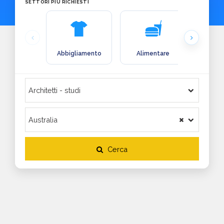
SETTORI PIÙ RICHIESTI
Abbigliamento
Alimentare
Arre
Cerca